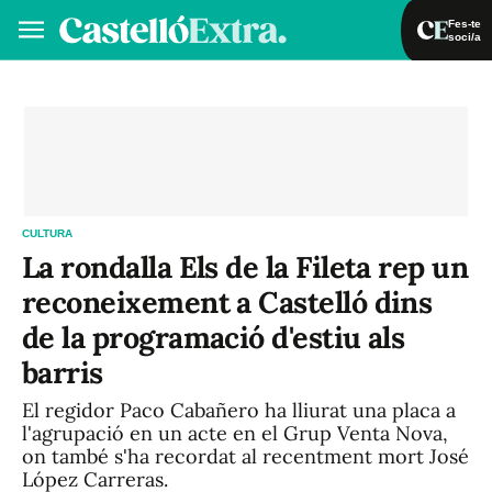
Fes-te
soci/a
Fes-te soci/a
Iniciar sessió
VA
ES
CULTURA
La rondalla Els de la Fileta rep un
reconeixement a Castelló dins
de la programació d'estiu als
barris
El regidor Paco Cabañero ha lliurat una placa a
l'agrupació en un acte en el Grup Venta Nova,
on també s'ha recordat al recentment mort José
López Carreras.