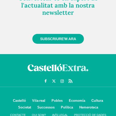
l'actualitat amb la nostra
newsletter
Registra't gratuïtament i et mantindrem informat
sempre de tot el que passa a prop teu
SUBSCRIURE'M ARA
Castelló
Vila-real
Pobles
Economía
Cultura
Societat
Successos
Política
Hemeroteca
CONTACTE
QUI SOM?
AVÍS LEGAL
PROTECCIÓ DE DADES