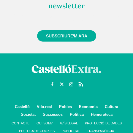
newsletter
Registra't gratuïtament i et mantindrem informat
sempre de tot el que passa a prop teu
SUBSCRIURE'M ARA
Castelló
Vila-real
Pobles
Economía
Cultura
Societat
Successos
Política
Hemeroteca
CONTACTE
QUI SOM?
AVÍS LEGAL
PROTECCIÓ DE DADES
POLÍTICA DE COOKIES
PUBLICITAT
TRANSPARÈNCIA