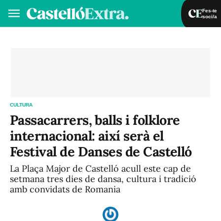
Fes-te
soci/a
Fes-te soci/a
Iniciar sessió
VA
ES
CULTURA
Passacarrers, balls i folklore
internacional: així serà el
Festival de Danses de Castelló
La Plaça Major de Castelló acull este cap de
setmana tres dies de dansa, cultura i tradició
amb convidats de Romania