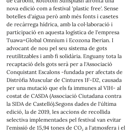
de carboni, Rototom Sunsplash afronta una
nova edició com a festival 'plastic free'. Sense
botelles d'aigua però amb més fonts i casetes
de recàrrega hídrica, amb la col·laboració i
participació en aquesta logística de l'empresa
Tuawa+Global Omnium i Ecozona Iberian. I
advocant de nou pel seu sistema de gots
reutilitzables i amb fi solidària. Enguany tota la
recaptació dels gots serà per a l'Associació
Conquistant Escalons -fundada per afectats de
Distròfia Muscular de Cintures 1F-D2, causada
per una mutació que els fa immunes al VIH- al
costat de CASDA (Associació Ciutadana contra
la SIDA de Castelló).Segons dades de l'última
edició, la de 2019, les accions de recollida
selectiva implementades pel festival van evitar
l'emissió de 15,94 tones de CO₂ a l'atmosfera i el