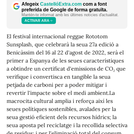
Afegeix
CastellóExtra.com
com a font
preferida de Google de forma gratuïta.
Mantén-te informat amb les últimes notícies d'actualitat.
ACTIVAR ARA
El festival internacional reggae Rototom
Sunsplash, que celebrarà la seua 27a edició a
Benicàssim del 16 al 22 d'agost de 2022, serà el
primer a Espanya de les seues característiques
a obtindre un certificat d'emissions de CO₂ que
verifique i convertisca en tangible la seua
petjada de carboni per a poder mitigar i
revertir l'impacte sobre el medi ambient.La
macrocita cultural amplia i reforça així les
seues polítiques sostenibles, avalades per la
seua gestió eficient dels recursos hídrics; la
seua aposta pel reciclatge i la recollida selectiva
de residus; i per l'eliminació total del consum