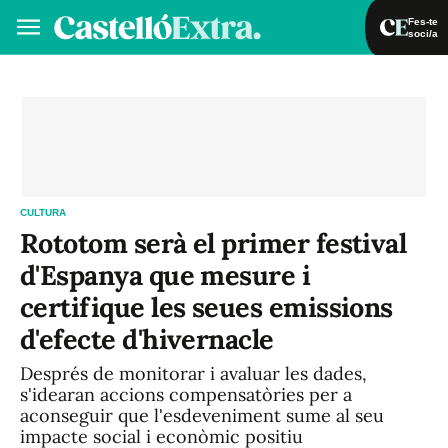
Fes-te
soci/a
Fes-te soci/a
Iniciar sessió
VA
ES
CULTURA
Rototom serà el primer festival
d'Espanya que mesure i
certifique les seues emissions
d'efecte d'hivernacle
Després de monitorar i avaluar les dades,
s'idearan accions compensatòries per a
aconseguir que l'esdeveniment sume al seu
impacte social i econòmic positiu