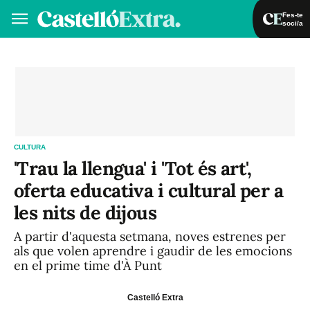
Fes-te
soci/a
Fes-te soci/a
Iniciar sessió
VA
ES
CULTURA
'Trau la llengua' i 'Tot és art',
oferta educativa i cultural per a
les nits de dijous
A partir d'aquesta setmana, noves estrenes per
als que volen aprendre i gaudir de les emocions
en el prime time d'À Punt
Castelló Extra