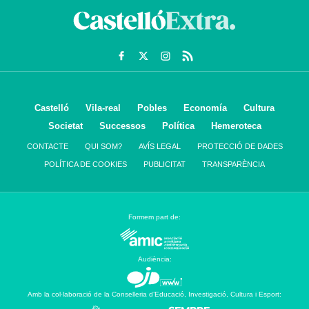
Castelló
Vila-real
Pobles
Economía
Cultura
Societat
Successos
Política
Hemeroteca
CONTACTE
QUI SOM?
AVÍS LEGAL
PROTECCIÓ DE DADES
POLÍTICA DE COOKIES
PUBLICITAT
TRANSPARÈNCIA
Formem part de:
Audiència:
Amb la col·laboració de la Conselleria d’Educació, Investigació, Cultura i Esport: