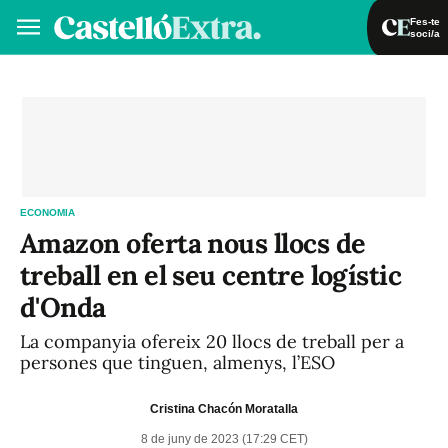
Fes-te
soci/a
Fes-te soci/a
Iniciar sessió
VA
ES
ECONOMIA
Amazon oferta nous llocs de
treball en el seu centre logístic
d'Onda
La companyia ofereix 20 llocs de treball per a
persones que tinguen, almenys, l’ESO
Cristina Chacón Moratalla
8 de juny de 2023 (17:29 CET)