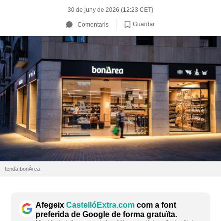
30 de juny de 2026 (12:23 CET)
Guardar
Comentaris
tenda bonÀrea
Afegeix
CastellóExtra.com
com a font
preferida de Google de forma gratuïta.