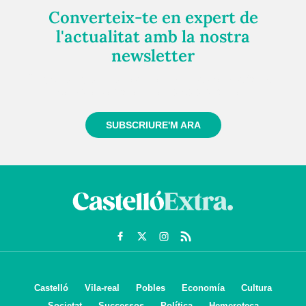
Converteix-te en expert de
l'actualitat amb la nostra
newsletter
Registra't gratuïtament i et mantindrem informat
sempre de tot el que passa a prop teu
SUBSCRIURE'M ARA
Castelló
Vila-real
Pobles
Economía
Cultura
Societat
Successos
Política
Hemeroteca