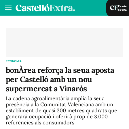
Fes-te
soci/a
Fes-te soci/a
Iniciar sessió
VA
ES
ECONOMIA
bonÀrea reforça la seua aposta
per Castelló amb un nou
supermercat a Vinaròs
La cadena agroalimentària amplia la seua
presència a la Comunitat Valenciana amb un
establiment de quasi 300 metres quadrats que
generarà ocupació i oferirà prop de 3.000
referències als consumidors