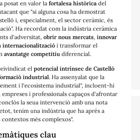
ha posat en valor la
fortalesa històrica
del
estacant que "si alguna cosa ha demostrat
telló i, especialment, el sector ceràmic, és
ació". Ha recordat com la indústria ceràmica
s d'adversitat,
obrir nous mercats
,
innovar
a
internacionalització
i transformar el
un
avantatge competitiu
diferencial.
eivindicat el
potencial intrínsec de Castelló
formació industrial
. Ha assenyalat que la
ment i l'ecosistema industrial", incloent-hi
, empreses i professionals capaços d'afrontar
conclòs la seua intervenció amb una nota
etot, tenim una indústria que ha aprés a
els contextos més complexos".
temàtiques clau