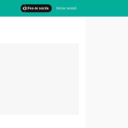
Fes-te soci/a
Iniciar sessió