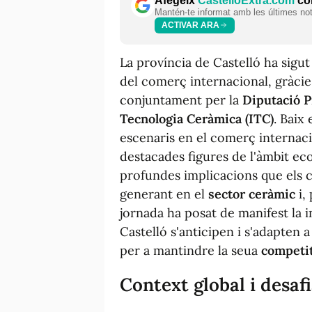
Afegeix
CastellóExtra.com
com
Mantén-te informat amb les últimes notí
ACTIVAR ARA
La província de Castelló ha sigut
del comerç internacional, gràcie
conjuntament per la
Diputació P
Tecnologia Ceràmica (ITC)
. Baix 
escenaris en el comerç internaci
destacades figures de l'àmbit ec
profundes implicacions que els c
generant en el
sector ceràmic
i, 
jornada ha posat de manifest la 
Castelló s'anticipen i s'adapten
per a mantindre la seua
competit
Context global i desaf