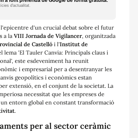
 a font preferida de Google de forma gratuïta.
cies d'actualitat.
 l'epicentre d'un crucial debat sobre el futur
s a la
VIII Jornada de Vigilancer
, organitzada
rovincial de Castelló
i l'
Institut de
el lema 'El Tauler Canvia: Principals claus i
onal', este esdeveniment ha reunit
onòmic i empresarial per a desentranyar les
anvis geopolítics i econòmics estan
per extensió, en el conjunt de la societat. La
imperiosa necessitat que les empreses de
 a un entorn global en constant transformació
ivitat
.
iaments per al sector ceràmic