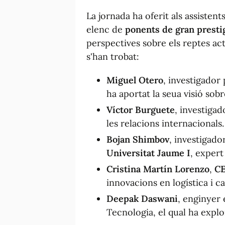
La jornada ha oferit als assisten
elenc de
ponents de gran presti
perspectives sobre els reptes act
s'han trobat:
Miguel Otero
, investigador 
ha aportat la seua visió sob
Víctor Burguete
, investiga
les relacions internacionals.
Bojan Shimbov
, investigador
Universitat Jaume I
, expert
Cristina Martín Lorenzo
,
C
innovacions en logística i 
Deepak Daswani
, enginyer 
Tecnologia, el qual ha explo