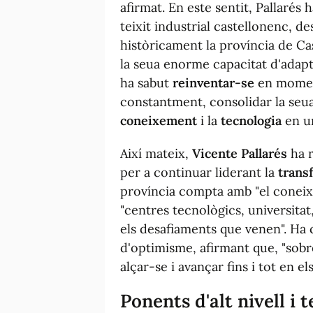
afirmat. En este sentit, Pallarés 
teixit industrial castellonenc, d
històricament la província de Cas
la seua enorme capacitat d'adapt
ha sabut
reinventar-se
en moment
constantment, consolidar la seu
coneixement
i la
tecnologia
en 
Així mateix,
Vicente Pallarés
ha r
per a continuar liderant la
trans
província compta amb "el coneixe
"centres tecnològics, universitat
els desafiaments que venen". Ha 
d'optimisme, afirmant que, "sobr
alçar-se i avançar fins i tot en 
Ponents d'alt nivell i 