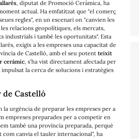
allarés
, diputat de Promoció Ceràmica, ha
 moment actual. Ha emfatitzat que "el comerç
 seues regles", en un escenari on "canvien les
les relacions geopolítiques, els mercats,
ats industrials i també les oportunitats". Esta
larés, exigix a les empreses una capacitat de
rovíncia de Castelló, amb el seu potent
teixit
r ceràmic
, s'ha vist directament afectada per
 impulsat la cerca de solucions i estratègies
r de Castelló
 en la urgència de preparar les empreses per a
em empreses preparades per a competir en
sitem també una província preparada, perquè
 com canvia el tauler internacional", ha