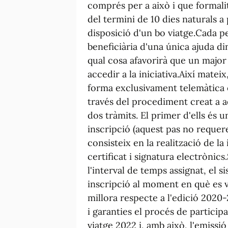
comprés per a això i que formalit
del termini de 10 dies naturals a 
disposició d'un bo viatge.Cada p
beneficiària d'una única ajuda di
qual cosa afavorirà que un majo
accedir a la iniciativa.Així matei
forma exclusivament telemàtica e
través del procediment creat a aq
dos tràmits. El primer d'ells és un
inscripció (aquest pas no requere
consisteix en la realització de la
certificat i signatura electrònics
l'interval de temps assignat, el s
inscripció al moment en què es 
millora respecte a l'edició 202
i garanties el procés de particip
viatge 2022 i, amb això, l'emiss