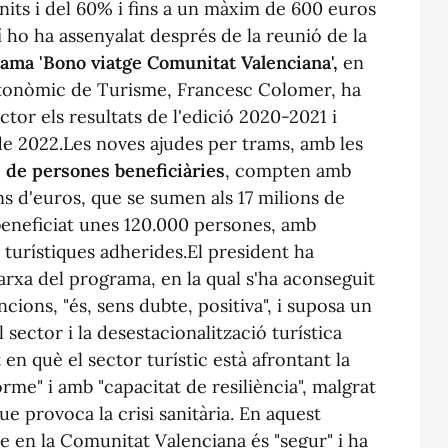
 nits i del 60% i fins a un màxim de 600 euros
í ho ha assenyalat després de la reunió de la
ama 'Bono viatge Comunitat Valenciana',
en
 autonòmic de Turisme, Francesc Colomer, ha
tor els resultats de l'edició 2020-2021 i
 de 2022.Les noves ajudes per trams, amb les
 de persones beneficiàries
, compten amb
ns d'euros, que se sumen als 17 milions de
 beneficiat unes 120.000 persones, amb
 turístiques adherides.El president ha
marxa del programa, en la qual s'ha aconseguit
cions, "és, sens dubte, positiva", i suposa un
 sector i la desestacionalització turística
 en què el sector turístic està afrontant la
me" i amb "capacitat de resiliència", malgrat
ue provoca la crisi sanitària. En aquest
e en la Comunitat Valenciana és "segur" i ha