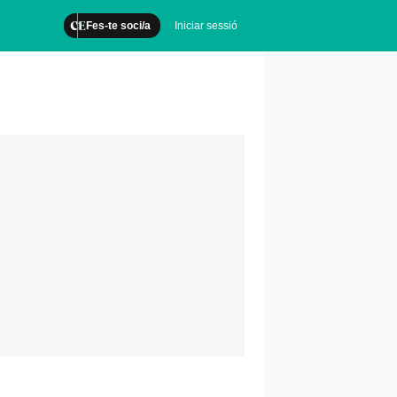
Fes-te soci/a
Iniciar sessió