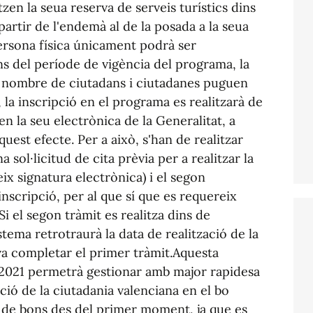
zen la seua reserva de serveis turístics dins
partir de l'endemà al de la posada a la seua
ersona física únicament podrà ser
ns del període de vigència del programa, la
r nombre de ciutadans i ciutadanes puguen
x, la inscripció en el programa es realitzarà de
n la seu electrònica de la Generalitat, a
uest efecte. Per a això, s'han de realitzar
a sol·licitud de cita prèvia per a realitzar la
ix signatura electrònica) i el segon
 inscripció, per al que sí que es requereix
.Si el segon tràmit es realitza dins de
istema retrotraurà la data de realització de la
va completar el primer tràmit.Aquesta
0-2021 permetrà gestionar amb major rapidesa
ació de la ciutadania valenciana en el bo
ió de bons des del primer moment, ja que es