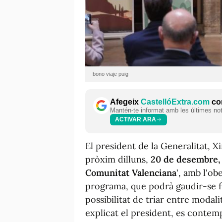
bono viaje puig
Afegeix
CastellóExtra.com
com
Mantén-te informat amb les últimes notí
ACTIVAR ARA
El president de la Generalitat, X
pròxim dilluns,
20 de desembre, s
Comunitat Valenciana'
, amb l'ob
programa, que podrà gaudir-se f
possibilitat de triar entre modal
explicat el president, es contem