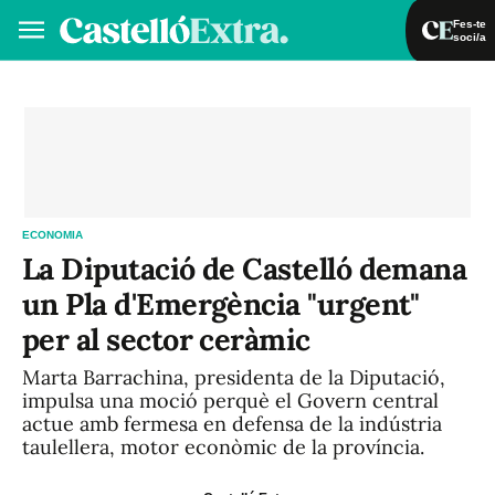
Fes-te
soci/a
Fes-te soci/a
Iniciar sessió
VA
ES
ECONOMIA
La Diputació de Castelló demana
un Pla d'Emergència "urgent"
per al sector ceràmic
Marta Barrachina, presidenta de la Diputació,
impulsa una moció perquè el Govern central
actue amb fermesa en defensa de la indústria
taulellera, motor econòmic de la província.