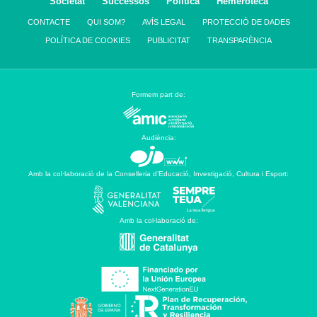
Societat
Successos
Política
Hemeroteca
CONTACTE
QUI SOM?
AVÍS LEGAL
PROTECCIÓ DE DADES
POLÍTICA DE COOKIES
PUBLICITAT
TRANSPARÈNCIA
Formem part de:
Audiència:
Amb la col·laboració de la Conselleria d’Educació, Investigació, Cultura i Esport:
Amb la col·laboració de: