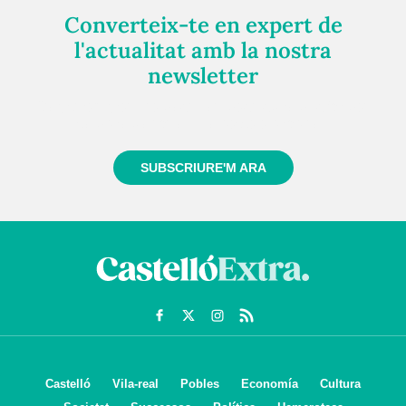
Converteix-te en expert de
l'actualitat amb la nostra
newsletter
Registra't gratuïtament i et mantindrem informat
sempre de tot el que passa a prop teu
SUBSCRIURE'M ARA
Castelló
Vila-real
Pobles
Economía
Cultura