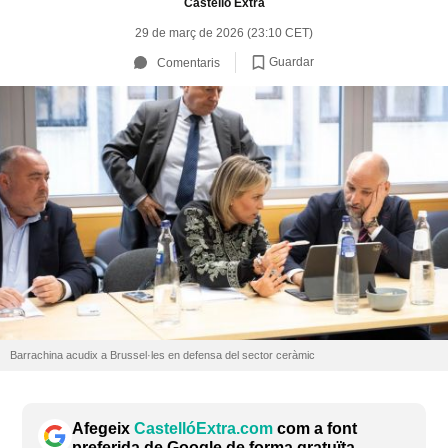
Castelló Extra
29 de març de 2026 (23:10 CET)
Guardar
Comentaris
Barrachina acudix a Brussel·les en defensa del sector ceràmic
Afegeix
CastellóExtra.com
com a font
preferida de Google de forma gratuïta.