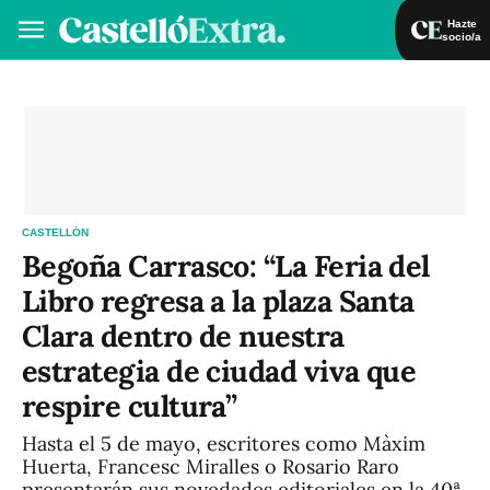
Hazte
socio/a
Hazte socio/a
Iniciar sesión
VA
ES
CASTELLÓN
Begoña Carrasco: “La Feria del
Libro regresa a la plaza Santa
Clara dentro de nuestra
estrategia de ciudad viva que
respire cultura”
Hasta el 5 de mayo, escritores como Màxim
Huerta, Francesc Miralles o Rosario Raro
presentarán sus novedades editoriales en la 40ª