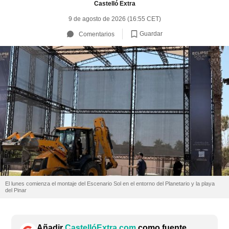
Castelló Extra
9 de agosto de 2026 (16:55 CET)
Guardar
Comentarios
El lunes comienza el montaje del Escenario Sol en el entorno del Planetario y la playa
del Pinar
Añadir
CastellóExtra.com
como fuente