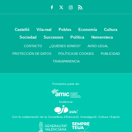
Castelló
Vila-real
Pobles
Economía
Cultura
Sociedad
Successos
Política
Hemeroteca
CONTACTO
¿QUIENES SOMOS?
AVISO LEGAL
PROTECCIÓN DE DATOS
POLÍTICA DE COOKIES
PUBLICIDAD
TRANSPARENCIA
Formamos parte de:
Audiencia:
Con la colaboración de la Conselleria d’Educació, Investigació, Cultura i Esport: