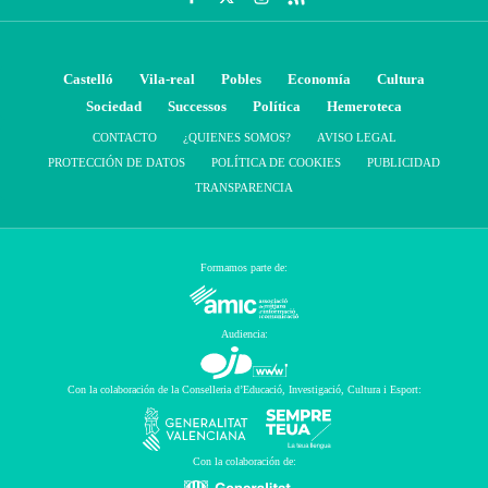
Castelló
Vila-real
Pobles
Economía
Cultura
Sociedad
Successos
Política
Hemeroteca
CONTACTO
¿QUIENES SOMOS?
AVISO LEGAL
PROTECCIÓN DE DATOS
POLÍTICA DE COOKIES
PUBLICIDAD
TRANSPARENCIA
Formamos parte de:
Audiencia:
Con la colaboración de la Conselleria d’Educació, Investigació, Cultura i Esport:
Con la colaboración de: