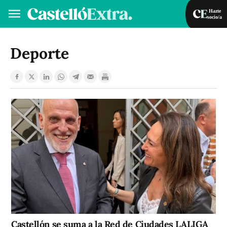
Hazte
socio/a
Hazte socio/a
Iniciar sesión
Deporte
VA
ES
Castellón se suma a la Red de Ciudades LALIGA