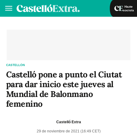
Hazte
socio/a
Hazte socio/a
Iniciar sesión
VA
ES
CASTELLÓN
Castelló pone a punto el Ciutat
para dar inicio este jueves al
Mundial de Balonmano
femenino
Castelló Extra
29 de noviembre de 2021 (16:49 CET)