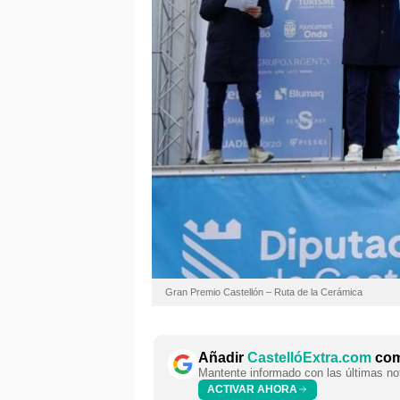
Gran Premio Castellón – Ruta de la Cerámica
Añadir
CastellóExtra.com
como
Mantente informado con las últimas not
ACTIVAR AHORA