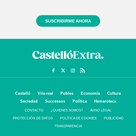
Regístrate gratuitamente y te mantendremos
informado siempre de todo lo que pasa cerca de ti
SUSCRIBIRME AHORA
Castelló
Vila-real
Pobles
Economía
Cultura
Sociedad
Successos
Política
Hemeroteca
CONTACTO
¿QUIENES SOMOS?
AVISO LEGAL
PROTECCIÓN DE DATOS
POLÍTICA DE COOKIES
PUBLICIDAD
TRANSPARENCIA