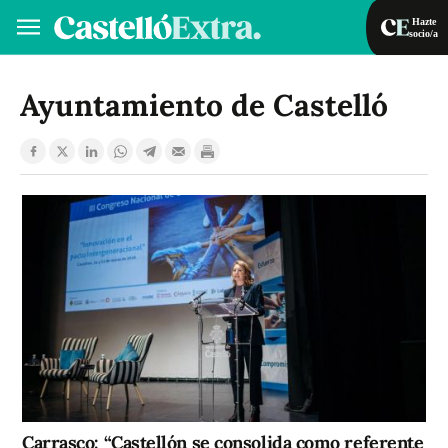
Hazte
socio/a
Hazte socio/a
Iniciar sesión
Ayuntamiento de Castelló
VA
ES
Carrasco: “Castellón se consolida como referente