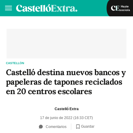
Hazte
socio/a
Hazte socio/a
Iniciar sesión
VA
ES
CASTELLÓN
Castelló destina nuevos bancos y
papeleras de tapones reciclados
en 20 centros escolares
Castelló Extra
17 de junio de 2022 (16:33 CET)
Guardar
Comentarios