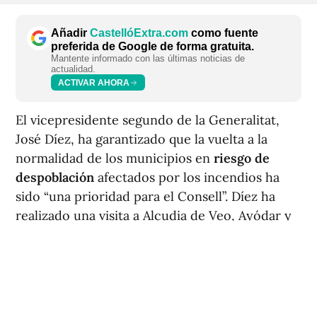
Añadir
CastellóExtra.com
como fuente
preferida de Google de forma gratuita.
Mantente informado con las últimas noticias de
actualidad.
ACTIVAR AHORA
El vicepresidente segundo de la Generalitat,
José Díez, ha garantizado que la vuelta a la
normalidad de los municipios en
riesgo de
despoblación
afectados por los incendios ha
sido “una prioridad para el Consell”. Díez ha
realizado una visita a Alcudia de Veo, Ayódar y
Sueras, tres de las localidades afectadas por el
incendio iniciado el pasado 25 de julio en la Vall
d’Uixó, y se ha reunido también con alcaldes y
responsables municipales de Torralba del Pinar,
Fuentes de Ayódar y Villamalur.