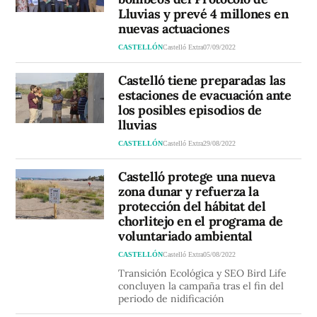
Lluvias y prevé 4 millones en
nuevas actuaciones
CASTELLÓN
Castelló Extra
07/09/2022
Castelló tiene preparadas las
estaciones de evacuación ante
los posibles episodios de
lluvias
CASTELLÓN
Castelló Extra
29/08/2022
Castelló protege una nueva
zona dunar y refuerza la
protección del hábitat del
chorlitejo en el programa de
voluntariado ambiental
CASTELLÓN
Castelló Extra
05/08/2022
Transición Ecológica y SEO Bird Life
concluyen la campaña tras el fin del
periodo de nidificación