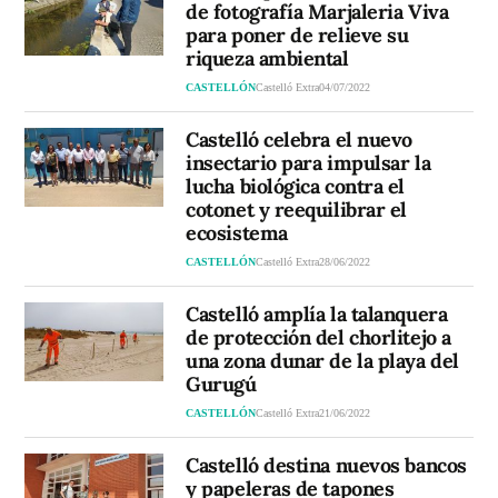
de fotografía Marjaleria Viva
para poner de relieve su
riqueza ambiental
CASTELLÓN
Castelló Extra
04/07/2022
Castelló celebra el nuevo
insectario para impulsar la
lucha biológica contra el
cotonet y reequilibrar el
ecosistema
CASTELLÓN
Castelló Extra
28/06/2022
Castelló amplía la talanquera
de protección del chorlitejo a
una zona dunar de la playa del
Gurugú
CASTELLÓN
Castelló Extra
21/06/2022
Castelló destina nuevos bancos
y papeleras de tapones