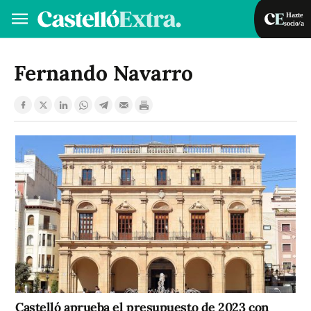
Hazte
socio/a
Hazte socio/a
Iniciar sesión
Fernando Navarro
VA
ES
Castelló aprueba el presupuesto de 2023 con