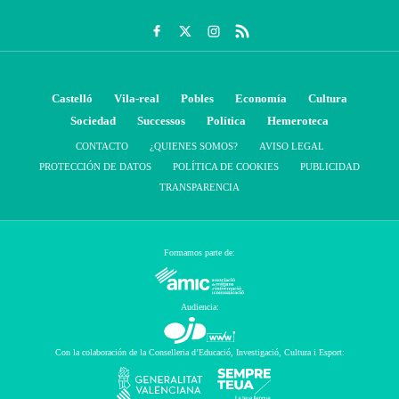
Castelló
Vila-real
Pobles
Economía
Cultura
Sociedad
Successos
Política
Hemeroteca
CONTACTO
¿QUIENES SOMOS?
AVISO LEGAL
PROTECCIÓN DE DATOS
POLÍTICA DE COOKIES
PUBLICIDAD
TRANSPARENCIA
Formamos parte de:
Audiencia:
Con la colaboración de la Conselleria d’Educació, Investigació, Cultura i Esport: