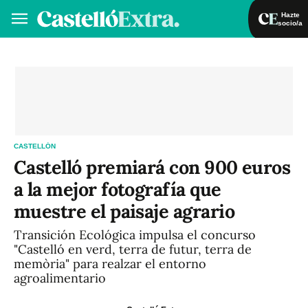
Hazte
socio/a
Hazte socio/a
Iniciar sesión
VA
ES
CASTELLÓN
Castelló premiará con 900 euros
a la mejor fotografía que
muestre el paisaje agrario
Transición Ecológica impulsa el concurso
"Castelló en verd, terra de futur, terra de
memòria" para realzar el entorno
agroalimentario