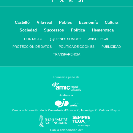
Castelló
Vila-real
Pobles
Economía
Cultura
Sociedad
Successos
Política
Hemeroteca
CONTACTO
¿QUIENES SOMOS?
AVISO LEGAL
PROTECCIÓN DE DATOS
POLÍTICA DE COOKIES
PUBLICIDAD
TRANSPARENCIA
Formamos parte de:
Audiencia:
Con la colaboración de la Conselleria d’Educació, Investigació, Cultura i Esport:
Con la colaboración de: