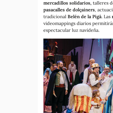
mercadillos solidarios,
talleres 
pasacalles de dolçainers
, actuac
tradicional
Belén de la Pigà
. Las
videomappings diarios permitirá
espectacular luz navideña.