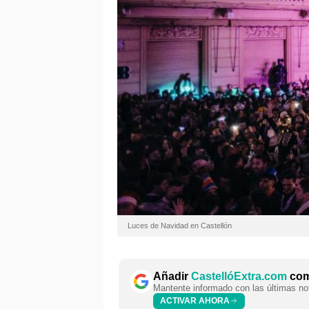
Luces de Navidad en Castellón
Añadir
CastellóExtra.com
como
Mantente informado con las últimas not
ACTIVAR AHORA