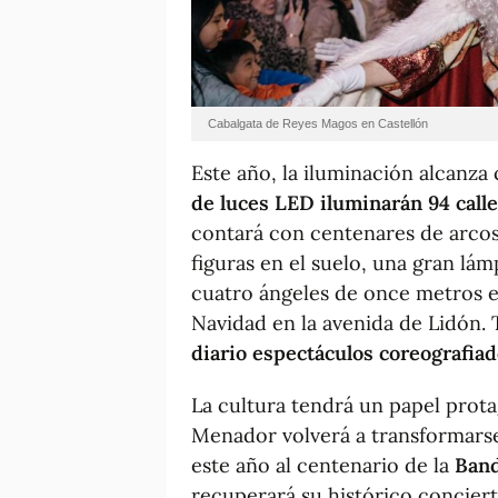
Cabalgata de Reyes Magos en Castellón
Este año, la iluminación alcanza 
de luces LED iluminarán 94 calles
contará con centenares de arcos
figuras en el suelo, una gran lám
cuatro ángeles de once metros e
Navidad en la avenida de Lidón. 
diario espectáculos coreografia
La cultura tendrá un papel prota
Menador volverá a transformars
este año al centenario de la
Band
recuperará su histórico conciert