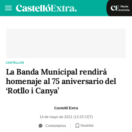
Hazte
socio/a
Hazte socio/a
Iniciar sesión
VA
ES
CASTELLÓN
La Banda Municipal rendirá
homenaje al 75 aniversario del
‘Rotllo i Canya’
Castelló Extra
14 de mayo de 2021 (13:25 CET)
Guardar
Comentarios