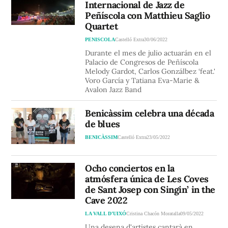
Internacional de Jazz de
Peñíscola con Matthieu Saglio
Quartet
PENISCOLA
Castelló Extra
30/06/2022
Durante el mes de julio actuarán en el
Palacio de Congresos de Peñíscola
Melody Gardot, Carlos Gonzálbez ‘feat.'
Voro García y Tatiana Eva-Marie &
Avalon Jazz Band
Benicàssim celebra una década
de blues
BENICÀSSIM
Castelló Extra
23/05/2022
Ocho conciertos en la
atmósfera única de Les Coves
de Sant Josep con Singin’ in the
Cave 2022
LA VALL D’UIXÓ
Cristina Chacón Moratalla
09/05/2022
Una desena d'artistes cantarà en