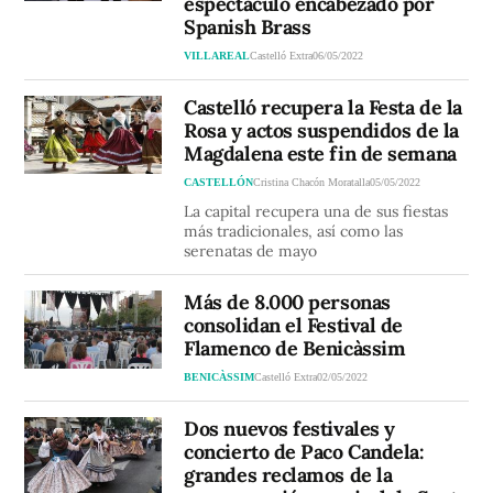
espectáculo encabezado por
Spanish Brass
VILLAREAL
Castelló Extra
06/05/2022
Castelló recupera la Festa de la
Rosa y actos suspendidos de la
Magdalena este fin de semana
CASTELLÓN
Cristina Chacón Moratalla
05/05/2022
La capital recupera una de sus fiestas
más tradicionales, así como las
serenatas de mayo
Más de 8.000 personas
consolidan el Festival de
Flamenco de Benicàssim
BENICÀSSIM
Castelló Extra
02/05/2022
Dos nuevos festivales y
concierto de Paco Candela:
grandes reclamos de la