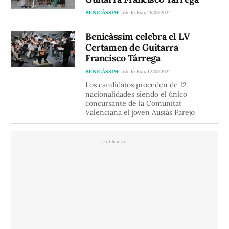
BENICÀSSIM
Castelló Extra
26/08/2022
Benicàssim celebra el LV
Certamen de Guitarra
Francisco Tárrega
BENICÀSSIM
Castelló Extra
12/08/2022
Los candidatos proceden de 12
nacionalidades siendo el único
concursante de la Comunitat
Valenciana el joven Ausiàs Parejo