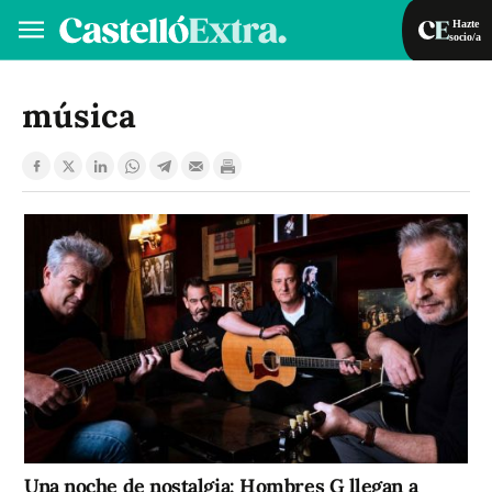
Hazte
socio/a
Hazte socio/a
Iniciar sesión
música
VA
ES
Una noche de nostalgia: Hombres G llegan a