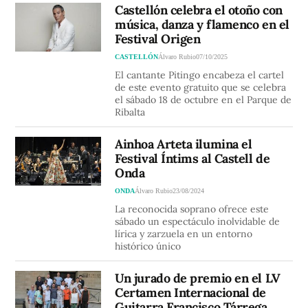
Castellón celebra el otoño con
música, danza y flamenco en el
Festival Origen
CASTELLÓN
Álvaro Rubio
07/10/2025
El cantante Pitingo encabeza el cartel
de este evento gratuito que se celebra
el sábado 18 de octubre en el Parque de
Ribalta
Ainhoa Arteta ilumina el
Festival Íntims al Castell de
Onda
ONDA
Álvaro Rubio
23/08/2024
La reconocida soprano ofrece este
sábado un espectáculo inolvidable de
lírica y zarzuela en un entorno
histórico único
Un jurado de premio en el LV
Certamen Internacional de
Guitarra Francisco Tárrega