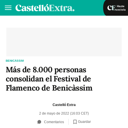
Hazte
socio/a
Hazte socio/a
Iniciar sesión
VA
ES
BENICÀSSIM
Más de 8.000 personas
consolidan el Festival de
Flamenco de Benicàssim
Castelló Extra
2 de mayo de 2022 (16:03 CET)
Guardar
Comentarios