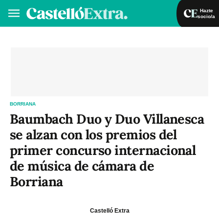
Hazte
socio/a
Hazte socio/a
Iniciar sesión
VA
ES
BORRIANA
Baumbach Duo y Duo Villanesca
se alzan con los premios del
primer concurso internacional
de música de cámara de
Borriana
Castelló Extra