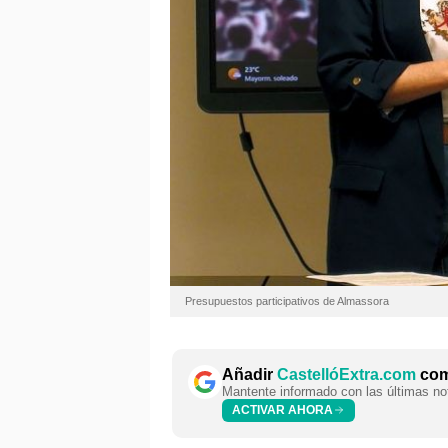
Presupuestos participativos de Almassora
Añadir
CastellóExtra.com
como
Mantente informado con las últimas not
ACTIVAR AHORA