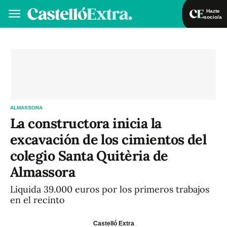
Hazte
socio/a
Hazte socio/a
Iniciar sesión
VA
ES
ALMASSORA
La constructora inicia la
excavación de los cimientos del
colegio Santa Quitèria de
Almassora
Liquida 39.000 euros por los primeros trabajos
en el recinto
Castelló Extra