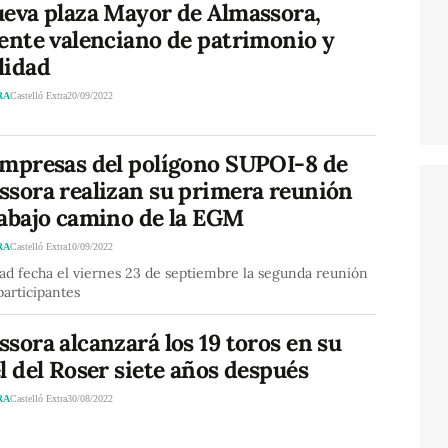
ueva plaza Mayor de Almassora,
rente valenciano de patrimonio y
lidad
RA
Castelló Extra
20/09/2022
empresas del polígono SUPOI-8 de
ssora realizan su primera reunión
rabajo camino de la EGM
RA
Castelló Extra
10/09/2022
ad fecha el viernes 23 de septiembre la segunda reunión
participantes
sora alcanzará los 19 toros en su
l del Roser siete años después
RA
Castelló Extra
30/08/2022