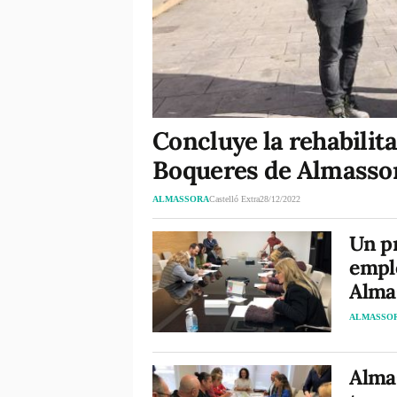
Concluye la rehabilita
Boqueres de Almassor
ALMASSORA
Castelló Extra
28/12/2022
Un p
emple
Alma
ALMASSO
Alma