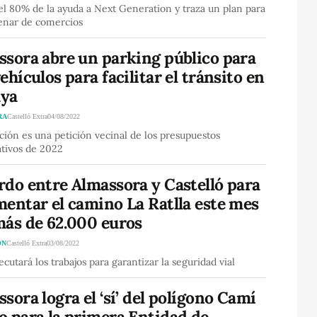
 el 80% de la ayuda a Next Generation y traza un plan para
enar de comercios
ssora abre un parking público para
ehículos para facilitar el tránsito en
aya
RA
Castelló Extra
04/08/2022
ción es una petición vecinal de los presupuestos
ativos de 2022
rdo entre Almassora y Castelló para
entar el camino La Ratlla este mes
más de 62.000 euros
ÓN
Castelló Extra
03/08/2022
ecutará los trabajos para garantizar la seguridad vial
sora logra el ‘sí’ del polígono Camí
o para la primera Entidad de