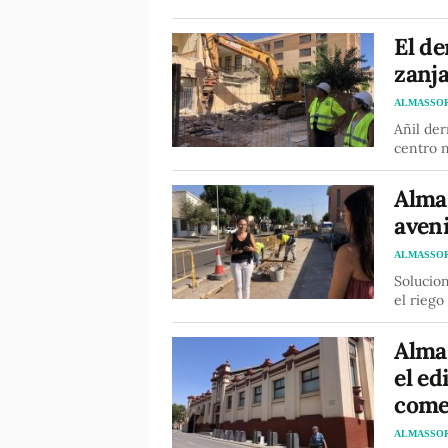
El de
zanja
ALMASSO
Añil der
centro 
Almas
aven
ALMASSO
Solucion
el riego
Alma
el ed
comer
ALMASSO