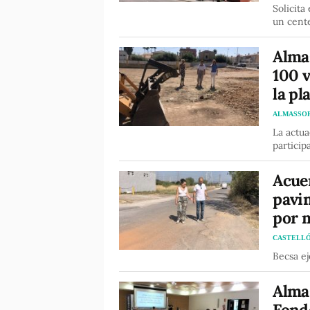
Solicita
un cent
Alma
100 v
la pl
ALMASSO
La actua
particip
Acue
pavim
por 
CASTELL
Becsa ej
Almas
Fond