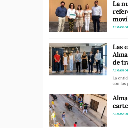
La n
refe
movi
ALMASSO
Las 
Alma
de t
ALMASSO
La entid
con los 
Almas
carte
ALMASSO