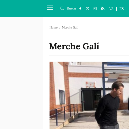
Buscar
VA
ES
Home
Merche Galí
Merche Galí