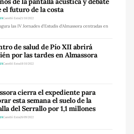
nos de la pantalla acústica y debate
 el futuro de la costa
RA
Castelló Extra
21/10/2022
ugura las IV Jornades d'Estudis d'Almassora centradas en
ntro de salud de Pío XII abrirá
ién por las tardes en Almassora
RA
Castelló Extra
18/10/2022
sora cierra el expediente para
ar esta semana el suelo de la
lla del Serrallo por 1,1 millones
RA
Castelló Extra
26/09/2022