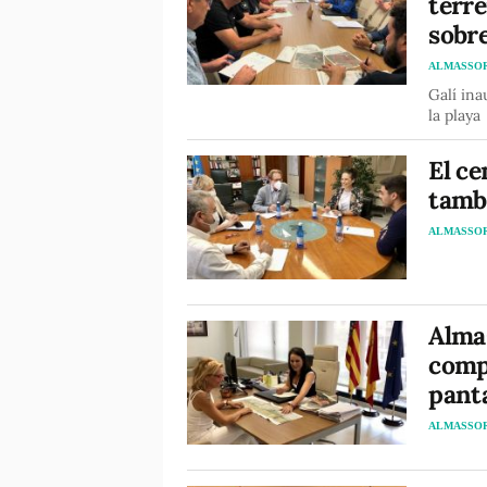
terre
sobre
ALMASSO
Galí ina
la playa
El ce
tamb
ALMASSO
Almas
compr
panta
ALMASSO