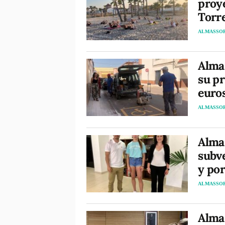
proye
Torr
ALMASSO
Almas
su p
euro
ALMASSO
Almas
subve
y por
ALMASSO
Almas