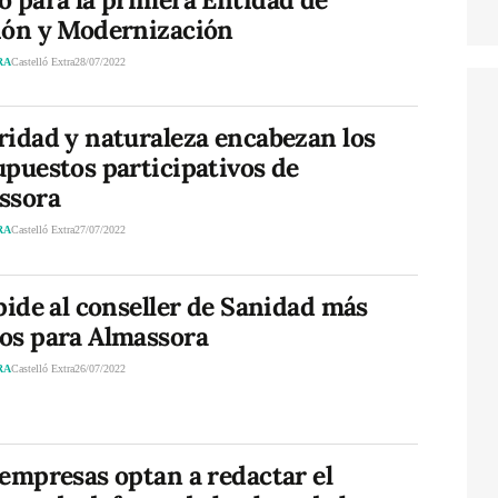
ión y Modernización
RA
Castelló Extra
28/07/2022
ridad y naturaleza encabezan los
puestos participativos de
ssora
RA
Castelló Extra
27/07/2022
pide al conseller de Sanidad más
os para Almassora
RA
Castelló Extra
26/07/2022
empresas optan a redactar el