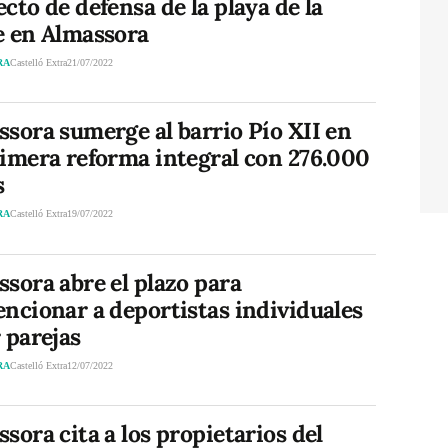
cto de defensa de la playa de la
e en Almassora
RA
Castelló Extra
21/07/2022
sora sumerge al barrio Pío XII en
rimera reforma integral con 276.000
s
RA
Castelló Extra
19/07/2022
sora abre el plazo para
ncionar a deportistas individuales
 parejas
RA
Castelló Extra
12/07/2022
sora cita a los propietarios del