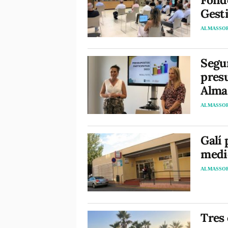
Gest
ALMASSO
Segu
presu
Alma
ALMASSO
Galí 
medi
ALMASSO
Tres 