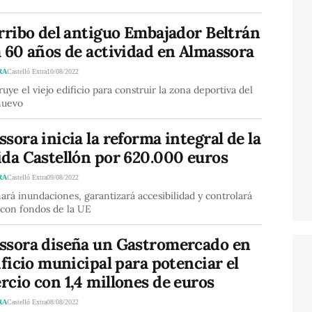
rribo del antiguo Embajador Beltrán
 60 años de actividad en Almassora
RA
Castelló Extra
10/08/2022
ruye el viejo edificio para construir la zona deportiva del
nuevo
sora inicia la reforma integral de la
ida Castellón por 620.000 euros
RA
Castelló Extra
09/08/2022
ará inundaciones, garantizará accesibilidad y controlará
 con fondos de la UE
ssora diseña un Gastromercado en
ificio municipal para potenciar el
cio con 1,4 millones de euros
RA
Castelló Extra
08/08/2022