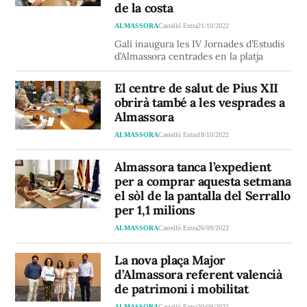
de la costa
ALMASSORA
Castelló Extra
21/10/2022
Galí inaugura les IV Jornades d’Estudis
d’Almassora centrades en la platja
El centre de salut de Pius XII
obrirà també a les vesprades a
Almassora
ALMASSORA
Castelló Extra
18/10/2022
Almassora tanca l’expedient
per a comprar aquesta setmana
el sòl de la pantalla del Serrallo
per 1,1 milions
ALMASSORA
Castelló Extra
26/09/2022
La nova plaça Major
d’Almassora referent valencià
de patrimoni i mobilitat
ALMASSORA
Castelló Extra
20/09/2022