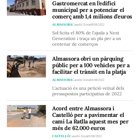
Gastromercat en l'edifici
municipal per a potenciar el
comerç amb 1,4 milions d'euros
ALMASSORA
Castelló Extra
08/08/2022
Sol·licita el 80% de l'ajuda a Next
Generation i traça un pla per a un
centenar de comerços
Almassora obri un pàrquing
públic per a 100 vehicles per a
facilitar el trànsit en la platja
ALMASSORA
Castelló Extra
04/08/2022
L'actuació és una petició veïnal dels
pressupostos participatius de 2022
Acord entre Almassora i
Castelló per a pavimentar el
camí La Ratlla aquest mes per
més de 62.000 euros
CASTELLÓ
Castelló Extra
03/08/2022