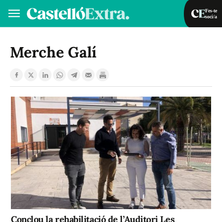
Fes-te
soci/a
Fes-te soci/a
Iniciar sessió
Merche Galí
VA
ES
Conclou la rehabilitació de l’Auditori Les