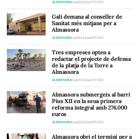
ALMASSORA
Castelló Extra
27/07/2022
Galí demana al conseller de
Sanitat més mitjans per a
Almassora
ALMASSORA
Castelló Extra
26/07/2022
Tres empreses opten a
redactar el projecte de defensa
de la platja de la Torre a
Almassora
ALMASSORA
Castelló Extra
21/07/2022
Almassora submergeix al barri
Pius XII en la seua primera
reforma integral amb 276.000
euros
ALMASSORA
Castelló Extra
19/07/2022
Almassora obri el termini per a