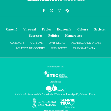
Castelló
Vila-real
Pobles
Economía
Cultura
Societat
Successos
Política
Hemeroteca
CONTACTE
QUI SOM?
AVÍS LEGAL
PROTECCIÓ DE DADES
POLÍTICA DE COOKIES
PUBLICITAT
TRANSPARÈNCIA
Formem part de:
Audiència:
Amb la col·laboració de la Conselleria d’Educació, Investigació, Cultura i Esport:
Amb la col·laboració de: