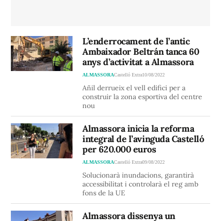
L’enderrocament de l’antic
Ambaixador Beltrán tanca 60
anys d’activitat a Almassora
ALMASSORA
Castelló Extra
10/08/2022
Añil derrueix el vell edifici per a
construir la zona esportiva del centre
nou
Almassora inicia la reforma
integral de l’avinguda Castelló
per 620.000 euros
ALMASSORA
Castelló Extra
09/08/2022
Solucionarà inundacions, garantirà
accessibilitat i controlarà el reg amb
fons de la UE
Almassora dissenya un