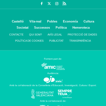
Castelló
Vila-real
Pobles
Economía
Cultura
Societat
Successos
Política
Hemeroteca
CONTACTE
QUI SOM?
AVÍS LEGAL
PROTECCIÓ DE DADES
POLÍTICA DE COOKIES
PUBLICITAT
TRANSPARÈNCIA
Formem part de:
Audiència:
Amb la col·laboració de la Conselleria d’Educació, Investigació, Cultura i Esport:
Amb la col·laboració de: