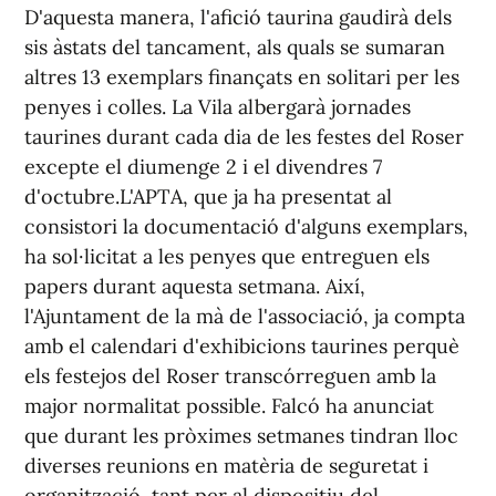
D'aquesta manera, l'afició taurina gaudirà dels
sis àstats del tancament, als quals se sumaran
altres 13 exemplars finançats en solitari per les
penyes i colles. La Vila albergarà jornades
taurines durant cada dia de les festes del Roser
excepte el diumenge 2 i el divendres 7
d'octubre.L'APTA, que ja ha presentat al
consistori la documentació d'alguns exemplars,
ha sol·licitat a les penyes que entreguen els
papers durant aquesta setmana. Així,
l'Ajuntament de la mà de l'associació, ja compta
amb el calendari d'exhibicions taurines perquè
els festejos del Roser transcórreguen amb la
major normalitat possible. Falcó ha anunciat
que durant les pròximes setmanes tindran lloc
diverses reunions en matèria de seguretat i
organització, tant per al dispositiu del