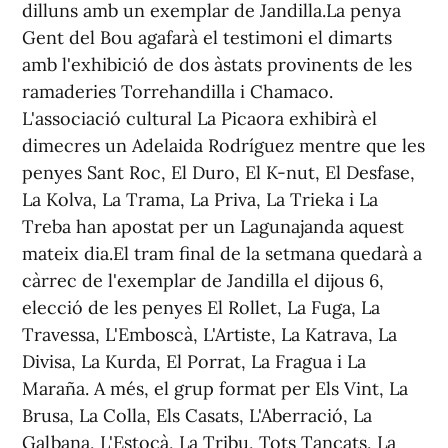
dilluns amb un exemplar de Jandilla.La penya
Gent del Bou agafarà el testimoni el dimarts
amb l'exhibició de dos àstats provinents de les
ramaderies Torrehandilla i Chamaco.
L'associació cultural La Picaora exhibirà el
dimecres un Adelaida Rodríguez mentre que les
penyes Sant Roc, El Duro, El K-nut, El Desfase,
La Kolva, La Trama, La Priva, La Trieka i La
Treba han apostat per un Lagunajanda aquest
mateix dia.El tram final de la setmana quedarà a
càrrec de l'exemplar de Jandilla el dijous 6,
elecció de les penyes El Rollet, La Fuga, La
Travessa, L'Emboscà, L'Artiste, La Katrava, La
Divisa, La Kurda, El Porrat, La Fragua i La
Maraña. A més, el grup format per Els Vint, La
Brusa, La Colla, Els Casats, L'Aberració, La
Galbana, L'Estocà, La Tribu, Tots Tancats, La