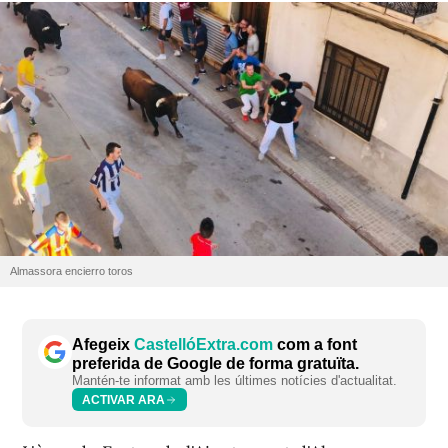
Almassora encierro toros
Afegeix
CastellóExtra.com
com a font
preferida de Google de forma gratuïta.
Mantén-te informat amb les últimes notícies d'actualitat.
ACTIVAR ARA