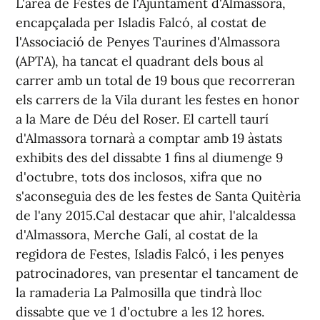
L'àrea de Festes de l'Ajuntament d'Almassora,
encapçalada per Isladis Falcó, al costat de
l'Associació de Penyes Taurines d'Almassora
(APTA), ha tancat el quadrant dels bous al
carrer amb un total de 19 bous que recorreran
els carrers de la Vila durant les festes en honor
a la Mare de Déu del Roser. El cartell taurí
d'Almassora tornarà a comptar amb 19 àstats
exhibits des del dissabte 1 fins al diumenge 9
d'octubre, tots dos inclosos, xifra que no
s'aconseguia des de les festes de Santa Quitèria
de l'any 2015.Cal destacar que ahir, l'alcaldessa
d'Almassora, Merche Galí, al costat de la
regidora de Festes, Isladis Falcó, i les penyes
patrocinadores, van presentar el tancament de
la ramaderia La Palmosilla que tindrà lloc
dissabte que ve 1 d'octubre a les 12 hores.