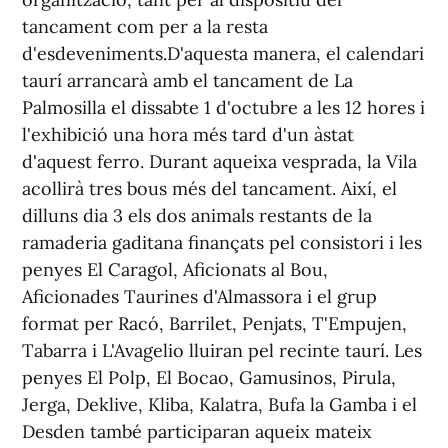
tancament com per a la resta
d'esdeveniments.D'aquesta manera, el calendari
taurí arrancarà amb el tancament de La
Palmosilla el dissabte 1 d'octubre a les 12 hores i
l'exhibició una hora més tard d'un àstat
d'aquest ferro. Durant aqueixa vesprada, la Vila
acollirà tres bous més del tancament. Així, el
dilluns dia 3 els dos animals restants de la
ramaderia gaditana finançats pel consistori i les
penyes El Caragol, Aficionats al Bou,
Aficionades Taurines d'Almassora i el grup
format per Racó, Barrilet, Penjats, T'Empujen,
Tabarra i L'Avagelio lluiran pel recinte taurí. Les
penyes El Polp, El Bocao, Gamusinos, Pirula,
Jerga, Deklive, Kliba, Kalatra, Bufa la Gamba i el
Desden també participaran aqueix mateix