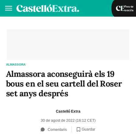
Fes-te
soci/a
Fes-te soci/a
Iniciar sessió
VA
ES
ALMASSORA
Almassora aconseguirà els 19
bous en el seu cartell del Roser
set anys després
Castelló Extra
30 de agost de 2022 (16:12 CET)
Guardar
Comentaris