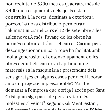
nou recinte de 5.700 metres quadrats, més de
3.400 metres quadrats dels quals estan
construïts i, la resta, destinats a exteriors i
porxos. La nova distribució permetrà a
l'alumnat iniciar el curs el 12 de setembre a les
aules noves.A més, l'avanç de les obres ha
permés reobrir al trànsit el carrer Caritat per a
descongestionar un barri “que ha facilitat amb
molta generositat el desenvolupament de les
obres cedint els carrers a l'apilament de
materials i a la maquinària i prescindint dels
seus garatges en alguns casos per a col·laborar
amb un projecte imprescindible”. “Ara he
demanat a l'empresa que òbriga l'accés per Sant
Crist quan siga possible per a evitar més
molèsties al veïnat”, segons Galí.Mentrestant,
Añil centra l'execució de la part nova en l'últim