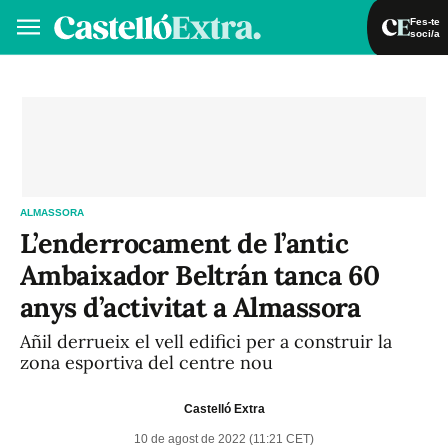
Fes-te
soci/a
Fes-te soci/a
Iniciar sessió
VA
ES
ALMASSORA
L’enderrocament de l’antic
Ambaixador Beltrán tanca 60
anys d’activitat a Almassora
Añil derrueix el vell edifici per a construir la
zona esportiva del centre nou
Castelló Extra
10 de agost de 2022 (11:21 CET)