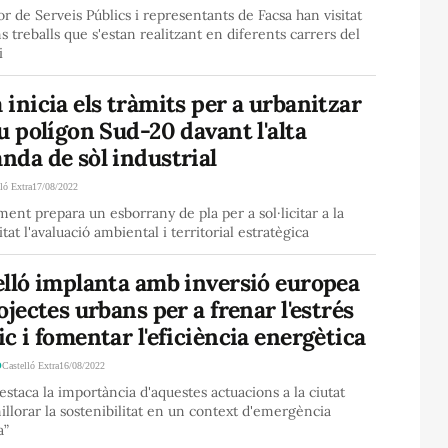
or de Serveis Públics i representants de Facsa han visitat
ms treballs que s'estan realitzant en diferents carrers del
i
inicia els tràmits per a urbanitzar
u polígon Sud-20 davant l'alta
nda de sòl industrial
ló Extra
17/08/2022
ment prepara un esborrany de pla per a sol·licitar a la
tat l'avaluació ambiental i territorial estratègica
elló implanta amb inversió europea
ojectes urbans per a frenar l'estrés
c i fomentar l'eficiència energètica
Ó
Castelló Extra
16/08/2022
staca la importància d'aquestes actuacions a la ciutat
illorar la sostenibilitat en un context d'emergència
a”