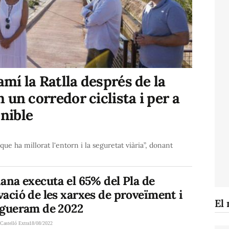
amí la Ratlla després de la
un corredor ciclista i per a
enible
que ha millorat l'entorn i la seguretat viària”, donant
ana executa el 65% del Pla de
ació de les xarxes de proveïment i
El 
egueram de 2022
A
Castelló Extra
18/08/2022