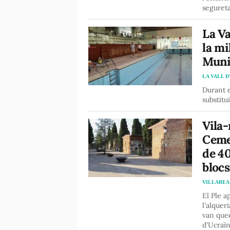
segureta
La Va
la mi
Muni
LA VALL D
Durant e
substitu
Vila-
Ceme
de 40
blocs
VILLAREA
El Ple a
l'alquer
van qued
d'Ucraïn