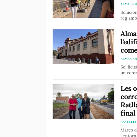
ALMASSO
Solucion
reg amb
Alma
l'edi
comer
ALMASSO
Sol·lici
un cent
Les o
corre
Ratll
final
CASTELL
Marco de
l'entorn