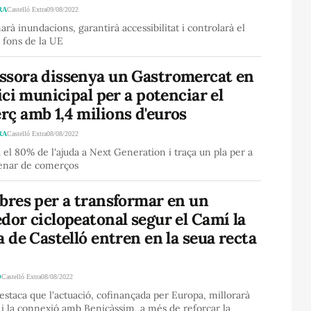
RA
Castelló Extra
09/08/2022
arà inundacions, garantirà accessibilitat i controlarà el
 fons de la UE
ssora dissenya un Gastromercat en
fici municipal per a potenciar el
ç amb 1,4 milions d'euros
RA
Castelló Extra
08/08/2022
ta el 80% de l'ajuda a Next Generation i traça un pla per a
enar de comerços
bres per a transformar en un
dor ciclopeatonal segur el Camí la
a de Castelló entren en la seua recta
Ó
Castelló Extra
08/08/2022
staca que l'actuació, cofinançada per Europa, millorarà
 i la connexió amb Benicàssim, a més de reforçar la