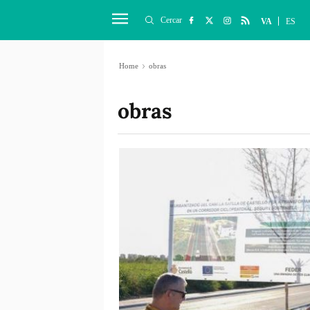
Cercar
VA
ES
Home
obras
obras