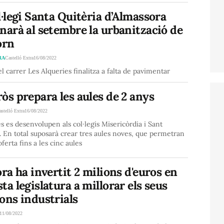
l·legi Santa Quitèria d’Almassora
narà al setembre la urbanització de
orn
RA
Castelló Extra
16/08/2022
el carrer Les Alqueries finalitza a falta de pavimentar
òs prepara les aules de 2 anys
astelló Extra
16/08/2022
s es desenvolupen als col·legis Misericòrdia i Sant
. En total suposarà crear tres aules noves, que permetran
oferta fins a les cinc aules
ora ha invertit 2 milions d'euros en
ta legislatura a millorar els seus
ons industrials
11/08/2022