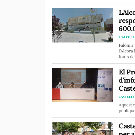
L'Alc
respo
600.0
L'ALCORA
Falomir:
l'Alcora
fonts d
El Pr
d'inf
Cast
CASTELL
Aquest t
públiqu
Caste
per a