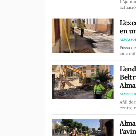
L'Ajunta
actuacio
L’exe
en u
ALMASSO
Passa de
cinc mi
L’en
Beltr
Alma
ALMASSO
Añil der
centre 
Almas
l’avi