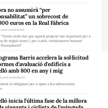
ora no assumirà “per
nsabilitat” un sobrecost de
00 euros en la Real Fàbrica
Castelló Extra
04/08/2022
 “Tenim molt clar que aquest projecte tan important per a
 ha de seguir avant i, per a això, continuarem buscant
e finançament”
ograma Barris accelera la sol·licitud
ormes d'avaluació d'edificis a
elló amb 800 en any i mig
Ó
Castelló Extra
02/08/2022
ràmit és obligatori per a optar a les subvencions
es
lló inicia l'última fase de la millora
ls vianants i ciclista de l'avinguda