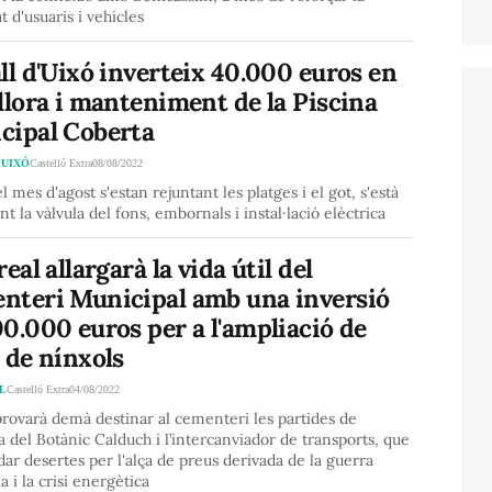
t d'usuaris i vehicles
ll d'Uixó inverteix 40.000 euros en
llora i manteniment de la Piscina
cipal Coberta
'UIXÓ
Castelló Extra
08/08/2022
l mes d'agost s'estan rejuntant les platges i el got, s'està
int la vàlvula del fons, embornals i instal·lació elèctrica
real allargarà la vida útil del
nteri Municipal amb una inversió
0.000 euros per a l'ampliació de
 de nínxols
L
Castelló Extra
04/08/2022
provarà demà destinar al cementeri les partides de
ia del Botànic Calduch i l’intercanviador de transports, que
ar desertes per l'alça de preus derivada de la guerra
a i la crisi energètica