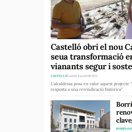
Castelló obri el nou C
seua transformació en 
vianants segur i sost
CASTELLÓ
Castelló Extra
18/08/2022
L'alcaldessa posa en valor aquest projecte “
resposta a una reivindicació històrica”
Borri
renov
clav
BORRIAN