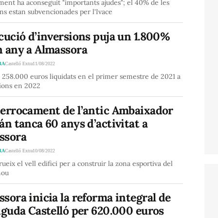
ment ha aconseguit "importants ajudes"; el 40% de les
ns estan subvencionades per l'Ivace
cució d’inversions puja un 1.800%
n any a Almassora
RA
Castelló Extra
11/08/2022
 258.000 euros liquidats en el primer semestre de 2021 a
lions en 2022
derrocament de l’antic Ambaixador
án tanca 60 anys d’activitat a
ssora
RA
Castelló Extra
10/08/2022
rueix el vell edifici per a construir la zona esportiva del
nou
sora inicia la reforma integral de
nguda Castelló per 620.000 euros