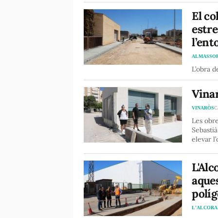
El co
estre
l’ent
ALMASSO
L’obra d
Vinar
VINARÒS
C
Les obre
Sebastià
elevar l’
L'Alc
aques
políg
L'ALCORA