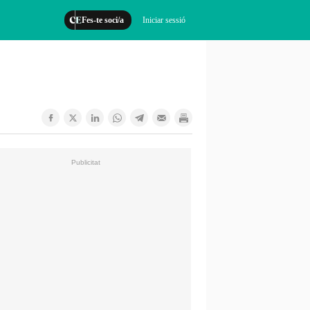
Fes-te soci/a
Iniciar sessió