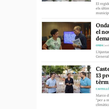
El regid
els últi
municip
Onda 
el no
dema
ONDA
Castel
L'Ajunta
Generali
Cast
13 pr
tèrmi
CASTELL
Marco de
“per a m
climàtic