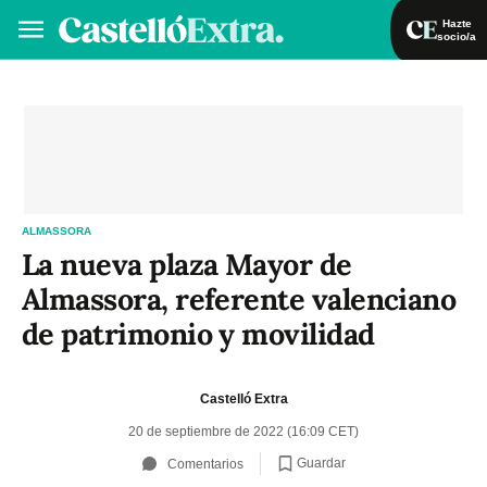
Hazte
socio/a
Hazte socio/a
Iniciar sesión
VA
ES
ALMASSORA
La nueva plaza Mayor de
Almassora, referente valenciano
de patrimonio y movilidad
Castelló Extra
20 de septiembre de 2022 (16:09 CET)
Guardar
Comentarios