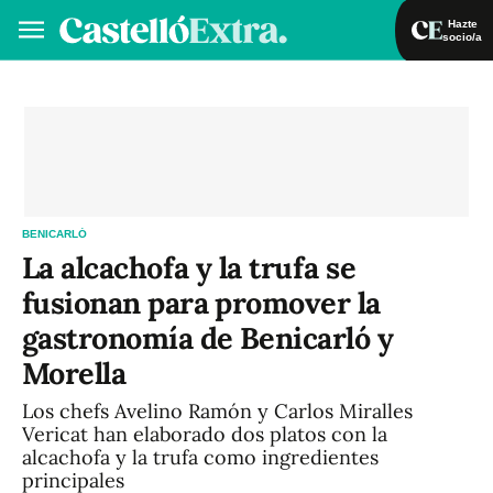
Hazte
socio/a
Hazte socio/a
Iniciar sesión
VA
ES
BENICARLÓ
La alcachofa y la trufa se
fusionan para promover la
gastronomía de Benicarló y
Morella
Los chefs Avelino Ramón y Carlos Miralles
Vericat han elaborado dos platos con la
alcachofa y la trufa como ingredientes
principales