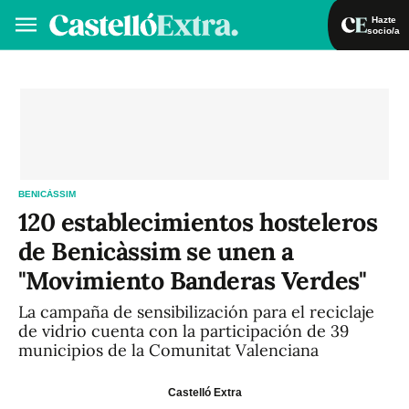
Hazte
socio/a
Hazte socio/a
Iniciar sesión
VA
ES
BENICÀSSIM
120 establecimientos hosteleros
de Benicàssim se unen a
"Movimiento Banderas Verdes"
La campaña de sensibilización para el reciclaje
de vidrio cuenta con la participación de 39
municipios de la Comunitat Valenciana
Castelló Extra