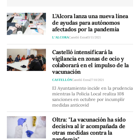
L’Alcora lanza una nueva línea
de ayudas para autónomos
afectados por la pandemia
L'ALCORA
Castelló Extra
03/11/2021
Castelló intensificará la
vigilancia en zonas de ocio y
colaborará en el impulso de la
vacunación
CASTELLÓN
Castelló Extra
27/10/2021
El Ayuntamiento incide en la prudencia
mientras la Policía Local realiza 108
sanciones en octubre por incumplir
medidas anticovid
Oltra: "La vacunación ha sido
decisiva al ir acompañada de
otras medidas contra la
pandemia"