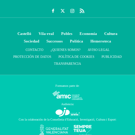
Castelló
Vila-real
Pobles
Economía
Cultura
Sociedad
Successos
Política
Hemeroteca
CONTACTO
¿QUIENES SOMOS?
AVISO LEGAL
PROTECCIÓN DE DATOS
POLÍTICA DE COOKIES
PUBLICIDAD
TRANSPARENCIA
Formamos parte de:
Audiencia:
Con la colaboración de la Conselleria d’Educació, Investigació, Cultura i Esport: