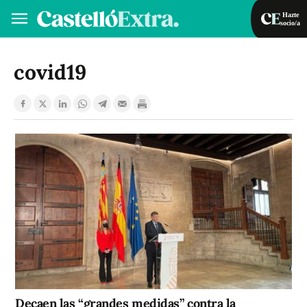
Hazte
socio/a
Hazte socio/a
Iniciar sesión
covid19
VA
ES
Decaen las “grandes medidas” contra la