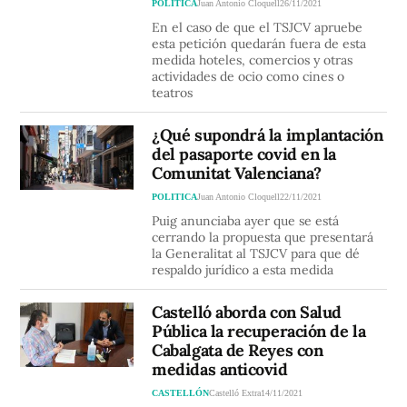
POLITICA
Juan Antonio Cloquell
26/11/2021
En el caso de que el TSJCV apruebe
esta petición quedarán fuera de esta
medida hoteles, comercios y otras
actividades de ocio como cines o
teatros
¿Qué supondrá la implantación
del pasaporte covid en la
Comunitat Valenciana?
POLITICA
Juan Antonio Cloquell
22/11/2021
Puig anunciaba ayer que se está
cerrando la propuesta que presentará
la Generalitat al TSJCV para que dé
respaldo jurídico a esta medida
Castelló aborda con Salud
Pública la recuperación de la
Cabalgata de Reyes con
medidas anticovid
CASTELLÓN
Castelló Extra
14/11/2021