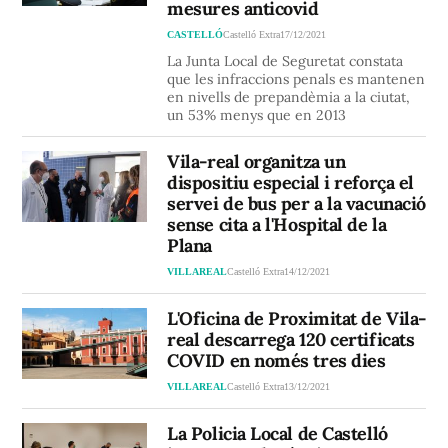
mesures anticovid
CASTELLÓ
Castelló Extra
17/12/2021
La Junta Local de Seguretat constata
que les infraccions penals es mantenen
en nivells de prepandèmia a la ciutat,
un 53% menys que en 2013
Vila-real organitza un
dispositiu especial i reforça el
servei de bus per a la vacunació
sense cita a l'Hospital de la
Plana
VILLAREAL
Castelló Extra
14/12/2021
L'Oficina de Proximitat de Vila-
real descarrega 120 certificats
COVID en només tres dies
VILLAREAL
Castelló Extra
13/12/2021
La Policia Local de Castelló