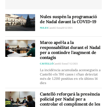
Nules suspén la programació
de Nadal davant la COVID-19
NULES
Castelló Extra
20/12/2021
Marco apel·la a la
responsabilitat durant el Nadal
per a contindre l'augment de
contagis
CASTELLÓ
Castelló Extra
17/12/2021
La incidència acumulada aconsegueix a
Castelló els 700 casos i s'han detectat
més de 1.200 positius en els últims 14
dies
Castelló reforçarà la presència
policial per Nadal per a
controlar el compliment de les