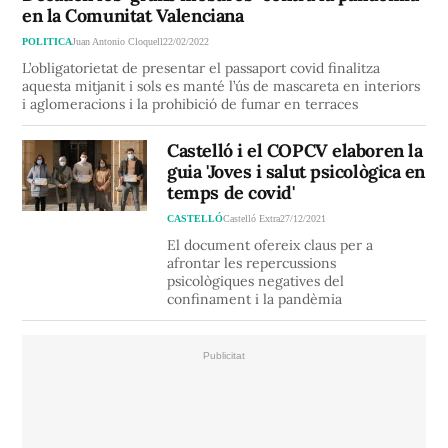
en la Comunitat Valenciana
POLITICA
Juan Antonio Cloquell
22/02/2022
L’obligatorietat de presentar el passaport covid finalitza
aquesta mitjanit i sols es manté l’ús de mascareta en interiors
i aglomeracions i la prohibició de fumar en terraces
Castelló i el COPCV elaboren la
guia 'Joves i salut psicològica en
temps de covid'
CASTELLÓ
Castelló Extra
27/12/2021
El document ofereix claus per a
afrontar les repercussions
psicològiques negatives del
confinament i la pandèmia