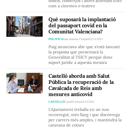
hotels, comerços i altres activitats d’oci
com a cinemes o teatres
Què suposarà la implantació
del passaport covid en la
Comunitat Valenciana?
POLITICA
Juan Antonio Cloquell
22/11/2021
Puig anunciava ahir que s'està tancant
la proposta que presentarà la
Generalitat al TSJCV perquè done
suport jurídic a aquesta mesura
Castelló aborda amb Salut
Pública la recuperació de la
Cavalcada de Reis amb
mesures anticovid
CASTELLÓ
Castelló Extra
14/11/2021
L'Ajuntament treballa en un nou
recorregut, més llarg i que discórrega
per carrers més amples, i mantindrà la
caravana de cotxes