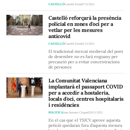
CASTELLÓ
Castelló Extra
07/12/2021
Castelló reforçarà la presència
policial en zones d'oci per a
vetlar per les mesures
anticovid
CASTELLÓ
Castelló Extra
01/12/2021
El tradicional mercat medieval del pont
de desembre no es farà enguany per
precaució per a evitar concentracions
de persones
La Comunitat Valenciana
implantarà el passaport COVID
per a accedir a hostaleria,
locals d'oci, centres hospitalaris
i residències
POLITICA
Juan Antonio Cloquell
26/11/2021
En el cas que el TSJCV aprove aquesta
petició quedaran fora d’aquesta mesura