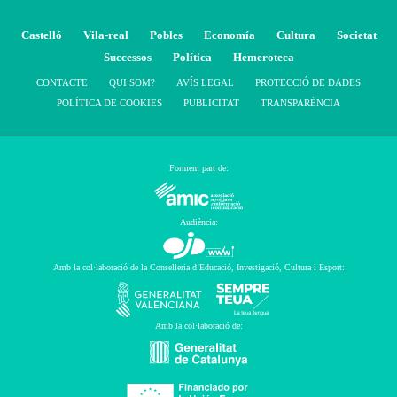
Castelló
Vila-real
Pobles
Economía
Cultura
Societat
Successos
Política
Hemeroteca
CONTACTE
QUI SOM?
AVÍS LEGAL
PROTECCIÓ DE DADES
POLÍTICA DE COOKIES
PUBLICITAT
TRANSPARÈNCIA
Formem part de:
Audiència:
Amb la col·laboració de la Conselleria d’Educació, Investigació, Cultura i Esport:
Amb la col·laboració de: