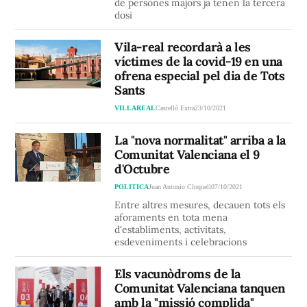
de persones majors ja tenen la tercera
dosi
Vila-real recordarà a les
víctimes de la covid-19 en una
ofrena especial pel dia de Tots
Sants
VILLAREAL
Castelló Extra
23/10/2021
La "nova normalitat" arriba a la
Comunitat Valenciana el 9
d'Octubre
POLITICA
Juan Antonio Cloquell
07/10/2021
Entre altres mesures, decauen tots els
aforaments en tota mena
d'establiments, activitats,
esdeveniments i celebracions
Els vacunòdroms de la
Comunitat Valenciana tanquen
amb la "missió complida"