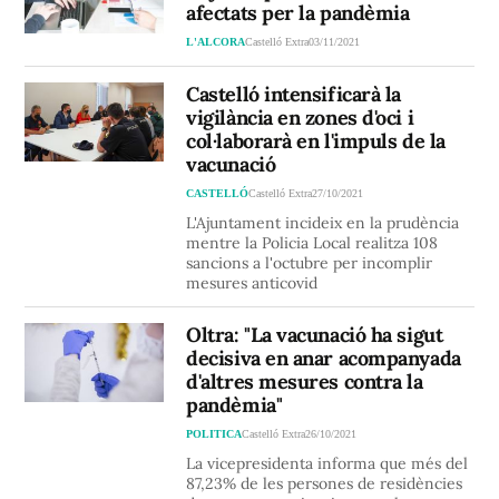
afectats per la pandèmia
L'ALCORA
Castelló Extra
03/11/2021
Castelló intensificarà la
vigilància en zones d'oci i
col·laborarà en l'impuls de la
vacunació
CASTELLÓ
Castelló Extra
27/10/2021
L'Ajuntament incideix en la prudència
mentre la Policia Local realitza 108
sancions a l'octubre per incomplir
mesures anticovid
Oltra: "La vacunació ha sigut
decisiva en anar acompanyada
d'altres mesures contra la
pandèmia"
POLITICA
Castelló Extra
26/10/2021
La vicepresidenta informa que més del
87,23% de les persones de residències