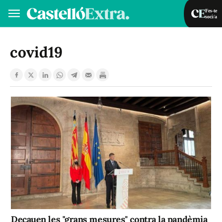
Fes-te
soci/a
Fes-te soci/a
Iniciar sessió
covid19
VA
ES
Decauen les "grans mesures" contra la pandèmia