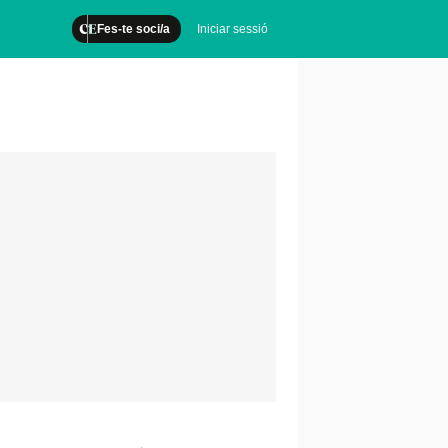
Fes-te soci/a
Iniciar sessió