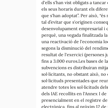
d'ells s'han vist obligats a tanca
els seus horaris durant els dife
que s'han adoptat”. Per això, “és
tal d’evitar que s'originen conse
desenvolupament empresarial i co
perquè, una vegada finalitzada la
una reactivació de l'economia loc
segons la disminució del rendime
resultat de l'exercici (persones 
fins a 3.000 euros.Les bases de l
subvencions es distribuiran mitj
sol·licitants, no obstant això, no
sol·licituds presentades que reun
atendre totes les sol·licituds del
dels IAE recollits en l'Annex I de
presencialment en el registre de 
electrònica, fins al pròxim 12 d