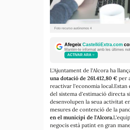
Foto recurso autónomos 4
Afegeix
CastellóExtra.com
com
Mantén-te informat amb les últimes notí
ACTIVAR ARA
L'Ajuntament de l'Alcora ha llan
una dotació de 261.412,80 €
per a
reactivar l'economia local.Estan
del sistema d'estimació directa 
desenvolupen la seua activitat en
mesures de contenció de la pand
en el municipi de l'Alcora.
L'equi
negocis està patint en gran mane