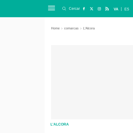
Cercar
VA
ES
Home
comarcas
L'Alcora
L'ALCORA