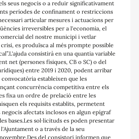
r els seus negocis o a reduir significativament
rents períodes de confinament o restriccions
 necessari articular mesures i actuacions per
qüències irreversibles per a l'economia, el
mercial del nostre municipi i vetlar
 crisi, es produïsca al més prompte possible
al”.L'ajuda consistirà en una quantia variable
nt net (persones físiques, CB o SC) o del
jurídiques) entre 2019 i 2020, podent arribar
a convocatòria estableixen que les
ançant concurrència competitiva entre els
 es fixa un ordre de prelació entre les
isquen els requisits establits, permetent
s negocis afectats inclosos en algun epígraf
 les bases.Les sol·licituds es poden presentar
l'Ajuntament o a través de la seu
e novembre.Des del consistori informen que