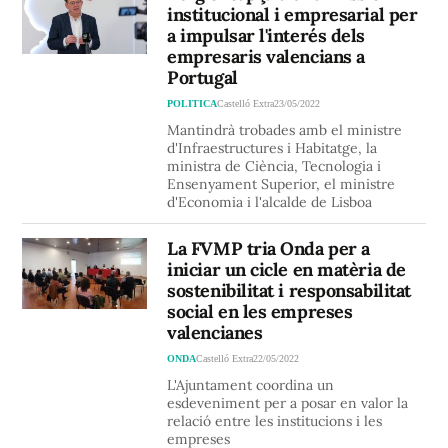
institucional i empresarial per
a impulsar l'interés dels
empresaris valencians a
Portugal
POLITICA
Castelló Extra
23/05/2022
Mantindrà trobades amb el ministre
d'Infraestructures i Habitatge, la
ministra de Ciència, Tecnologia i
Ensenyament Superior, el ministre
d'Economia i l'alcalde de Lisboa
La FVMP tria Onda per a
iniciar un cicle en matèria de
sostenibilitat i responsabilitat
social en les empreses
valencianes
ONDA
Castelló Extra
22/05/2022
L'Ajuntament coordina un
esdeveniment per a posar en valor la
relació entre les institucions i les
empreses