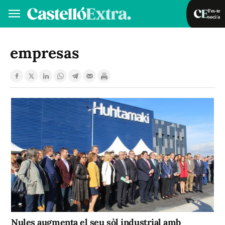
Fes-te
soci/a
Fes-te soci/a
Iniciar sessió
empresas
VA
ES
Nules augmenta el seu sòl industrial amb