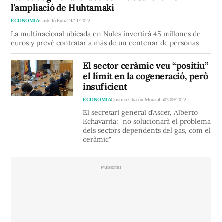
l'ampliació de Huhtamaki
ECONOMIA
Castelló Extra
24/11/2022
La multinacional ubicada en Nules invertirá 45 millones de
euros y prevé contratar a más de un centenar de personas
El sector ceràmic veu “positiu”
el límit en la cogeneració, però
insuficient
ECONOMIA
Cristina Chacón Moratalla
07/09/2022
El secretari general d’Ascer, Alberto
Echavarría: "no solucionarà el problema
dels sectors dependents del gas, com el
ceràmic"