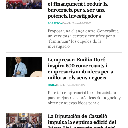
el finançament i reduir la
burocràcia per a ser una
potència investigadora
POLITICA
Castelló Extra
07/06/2022
Proposa una aliança entre Generalitat,
universitats i centres científics per a
"feminitzar" les cúpules de la
investigació
L'empresari Emilio Duró
inspira 600 comerciants i
empresaris amb idees per a
millorar els seus negocis
ONDA
Castelló Extra
07/06/2022
El tejido empresarial local ha asistido
para mejorar sus prácticas de negocio y
obtener nuevas ideas para c
La Diputación de Castelló
impulsa la sèptima edició del