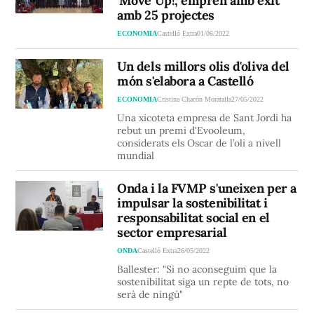
'Move Up!, emprén amb èxit'
amb 25 projectes
ECONOMIA
Castelló Extra
01/06/2022
Un dels millors olis d'oliva del
món s'elabora a Castelló
ECONOMIA
Cristina Chacón Moratalla
27/05/2022
Una xicoteta empresa de Sant Jordi ha
rebut un premi d'Evooleum,
considerats els Oscar de l’oli a nivell
mundial
Onda i la FVMP s'uneixen per a
impulsar la sostenibilitat i
responsabilitat social en el
sector empresarial
ONDA
Castelló Extra
26/05/2022
Ballester: "Si no aconseguim que la
sostenibilitat siga un repte de tots, no
serà de ningú"