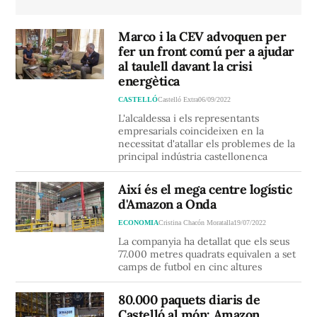
Marco i la CEV advoquen per
fer un front comú per a ajudar
al taulell davant la crisi
energètica
CASTELLÓ
Castelló Extra
06/09/2022
L'alcaldessa i els representants
empresarials coincideixen en la
necessitat d'atallar els problemes de la
principal indústria castellonenca
Així és el mega centre logístic
d'Amazon a Onda
ECONOMIA
Cristina Chacón Moratalla
19/07/2022
La companyia ha detallat que els seus
77.000 metres quadrats equivalen a set
camps de futbol en cinc altures
80.000 paquets diaris de
Castelló al món: Amazon