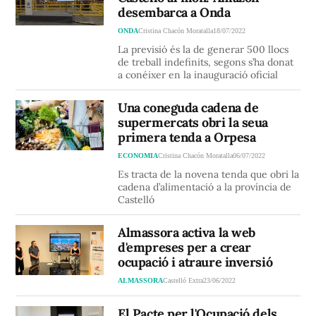
desembarca a Onda
ONDA
Cristina Chacón Moratalla
18/07/2022
La previsió és la de generar 500 llocs
de treball indefinits, segons s’ha donat
a conéixer en la inauguració oficial
Una coneguda cadena de
supermercats obri la seua
primera tenda a Orpesa
ECONOMIA
Cristina Chacón Moratalla
06/07/2022
Es tracta de la novena tenda que obri la
cadena d’alimentació a la província de
Castelló
Almassora activa la web
d'empreses per a crear
ocupació i atraure inversió
ALMASSORA
Castelló Extra
23/06/2022
El Pacte per l'Ocupació dels