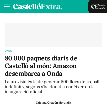
Fes-te
soci/a
Fes-te soci/a
Iniciar sessió
VA
ES
ONDA
80.000 paquets diaris de
Castelló al món: Amazon
desembarca a Onda
La previsió és la de generar 500 llocs de treball
indefinits, segons s’ha donat a conéixer en la
inauguració oficial
Cristina Chacón Moratalla