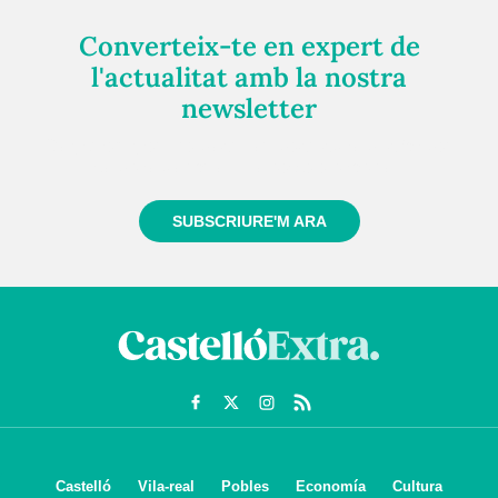
Converteix-te en expert de
l'actualitat amb la nostra
newsletter
Registra't gratuïtament i et mantindrem informat
sempre de tot el que passa a prop teu
SUBSCRIURE'M ARA
Castelló
Vila-real
Pobles
Economía
Cultura