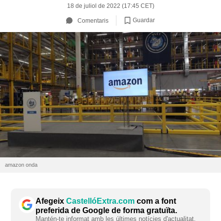
18 de juliol de 2022 (17:45 CET)
Guardar
Comentaris
amazon onda
Afegeix
CastellóExtra.com
com a font
preferida de Google de forma gratuïta.
Mantén-te informat amb les últimes notícies d'actualitat.