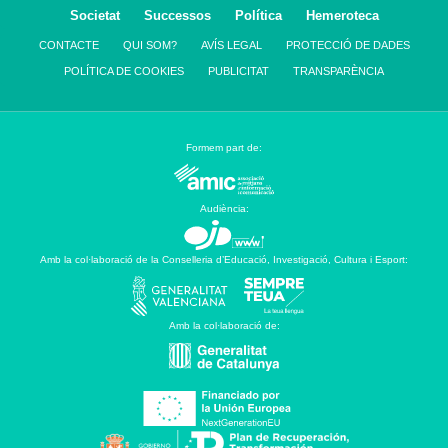
Societat
Successos
Política
Hemeroteca
CONTACTE
QUI SOM?
AVÍS LEGAL
PROTECCIÓ DE DADES
POLÍTICA DE COOKIES
PUBLICITAT
TRANSPARÈNCIA
Formem part de:
Audiència:
Amb la col·laboració de la Conselleria d’Educació, Investigació, Cultura i Esport:
Amb la col·laboració de: