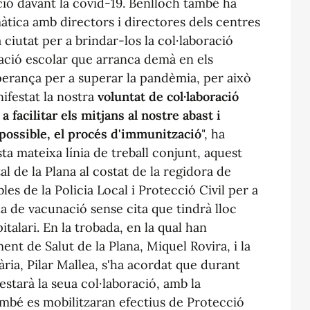
ió davant la covid-19. Benlloch també ha
tica amb directors i directores dels centres
a ciutat per a brindar-los la col·laboració
ació escolar que arranca demà en els
sperança per a superar la pandèmia, per això
festat la nostra
voluntat de col·laboració
a facilitar els mitjans al nostre abast i
 possible, el procés d'immunització
", ha
a mateixa línia de treball conjunt, aquest
tal de la Plana al costat de la regidora de
les de la Policia Local i Protecció Civil per a
da de vacunació sense cita que tindrà lloc
talari. En la trobada, en la qual han
ent de Salut de la Plana, Miquel Rovira, i la
ria, Pilar Mallea, s'ha acordat que durant
restarà la seua col·laboració, amb la
també es mobilitzaran efectius de Protecció