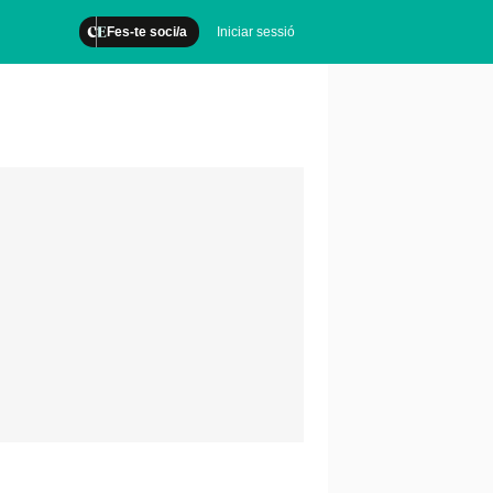
Fes-te soci/a
Iniciar sessió