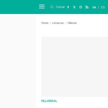
Cercar
VA
ES
Home
comarcas
Villareal
VILLAREAL