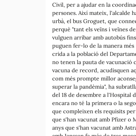
Civil, per a ajudar en la coordina
persones. Així mateix, l'alcalde 
urbà, el bus Groguet, que connect
perquè "tant els veïns i veïnes d
vulguen arribar amb autobús fins 
puguen fer-lo de la manera més rà
crida a la població del Departame
no tenen la pauta de vacunació co
vacuna de record, acudisquen aqu
com més prompte millor aconse
superar la pandèmia", ha subratll
del 18 de desembre a l'Hospital d
encara no té la primera o la sego
que compleixen els requisits per
que s'han vacunat amb Pfizer o 
anys que s'han vacunat amb Astr
amb Janssen fa més de tres mesos