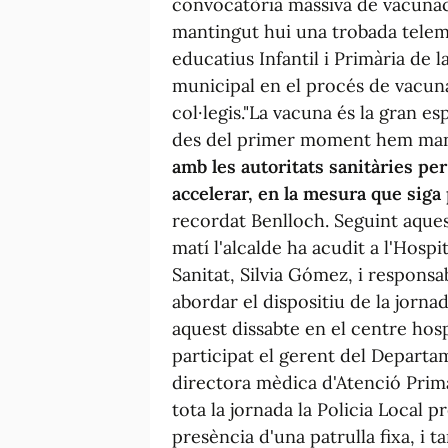
convocatòria massiva de vacunac
mantingut hui una trobada telemà
educatius Infantil i Primària de l
municipal en el procés de vacun
col·legis."La vacuna és la gran e
des del primer moment hem mani
amb les autoritats sanitàries per 
accelerar, en la mesura que siga
recordat Benlloch. Seguint aquest
matí l'alcalde ha acudit a l'Hospi
Sanitat, Silvia Gómez, i responsab
abordar el dispositiu de la jorna
aquest dissabte en el centre hospi
participat el gerent del Departam
directora mèdica d'Atenció Primà
tota la jornada la Policia Local p
presència d'una patrulla fixa, i 