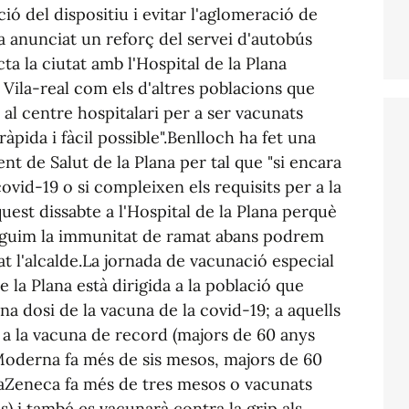
ció del dispositiu i evitar l'aglomeració de
ha anunciat un reforç del servei d'autobús
a la ciutat amb l'Hospital de la Plana
e Vila-real com els d'altres poblacions que
al centre hospitalari per a ser vacunats
pida i fàcil possible".Benlloch ha fet una
nt de Salut de la Plana per tal que "si encara
vid-19 o si compleixen els requisits per a la
est dissabte a l'Hospital de la Plana perquè
guim la immunitat de ramat abans podrem
at l'alcalde.La jornada de vacunació especial
e la Plana està dirigida a la població que
na dosi de la vacuna de la covid-19; a aquells
 a la vacuna de record (majors de 60 anys
Moderna fa més de sis mesos, majors de 60
aZeneca fa més de tres mesos o vacunats
) i també es vacunarà contra la grip als