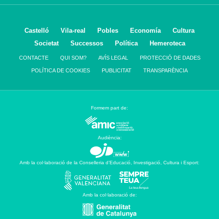
Castelló
Vila-real
Pobles
Economía
Cultura
Societat
Successos
Política
Hemeroteca
CONTACTE
QUI SOM?
AVÍS LEGAL
PROTECCIÓ DE DADES
POLÍTICA DE COOKIES
PUBLICITAT
TRANSPARÈNCIA
Formem part de:
Audiència:
Amb la col·laboració de la Conselleria d’Educació, Investigació, Cultura i Esport:
Amb la col·laboració de: