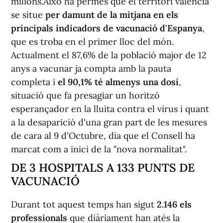
milions.Això ha permés que el territori valencià
se situe
per damunt de la mitjana en els
principals indicadors de vacunació d'Espanya
,
que es troba en el primer lloc del món.
Actualment el 87,6% de la població major de 12
anys a vacunar ja compta amb la pauta
completa i
el 90,1% té almenys una dosi
,
situació que fa presagiar un horitzó
esperançador en la lluita contra el virus i quant
a la desaparició d'una gran part de les mesures
de cara al 9 d'Octubre, dia que el Consell ha
marcat com a inici de la "nova normalitat".
DE 3 HOSPITALS A 133 PUNTS DE
VACUNACIÓ
Durant tot aquest temps han sigut
2.146 els
professionals
que diàriament han atés la