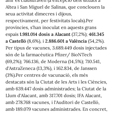
ahir es clausuraven (a excepció dels situats a
Altea i San Miguel de Salinas, que conclouen la
seua activitat dimecres i dijous,
respectivament, per festivitats locals).Per
províncies, s'han inoculat en aquests grans
espais
1.981.014 dosis a Alacant
(37,2%);
461.345
a Castelló
(8,6%), i
2.886.601 a València
(54,2%).
Per tipus de vacunes, 3.689.449 dosis injectades
són de la farmacèutica Pfizer/ BioNTech
(69,2%); 766.136, de Moderna (14,5%); 710.541,
d'AstraZeneca (13,3%), i 162.834, de Janssen
(3%).Per centres de vacunació, els més
destacats són la Ciutat de les Arts i les Ciències,
amb 639.447 dosis administrades; la Ciutat de la
Llum d'Alacant, amb 317.701 dosis; IFA Alacant,
amb 278.768 vacunes, i l'Auditori de Castelló,
amb 189.079 vacunes administrades. En concret,