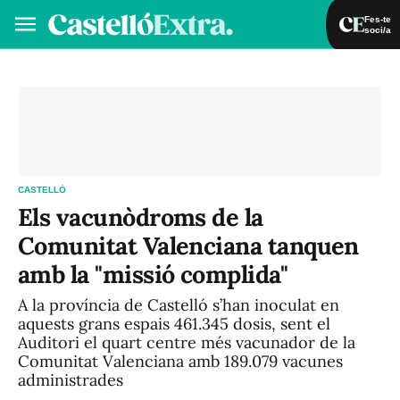
Fes-te
soci/a
Fes-te soci/a
Iniciar sessió
VA
ES
CASTELLÓ
Els vacunòdroms de la
Comunitat Valenciana tanquen
amb la "missió complida"
A la província de Castelló s’han inoculat en
aquests grans espais 461.345 dosis, sent el
Auditori el quart centre més vacunador de la
Comunitat Valenciana amb 189.079 vacunes
administrades