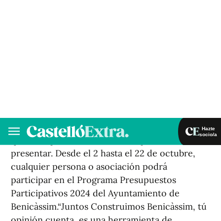
accesible involucrándoles en el proceso de
elaboración de los presupuestos municipales”,
ha declarado la alcaldesa de Benicàssim, Susana
Marqués.Durante el proceso participativo los
vecinos y vecinas podrán proponer de manera
activa la elaboración de las cuentas municipales
del año próximo. Podrán realizar propuestas de
mejora del municipio tanto personas
individuales como asociaciones de la localidad.
No existe limitación de iniciativas o proyectos
que cada persona o asociación puede
presentar. Desde el 2 hasta el 22 de octubre,
cualquier persona o asociación podrá
participar en el Programa Presupuestos
Participativos 2024 del Ayuntamiento de
Benicàssim.“Juntos Construimos Benicàssim, tú
opinión cuenta, es una herramienta de