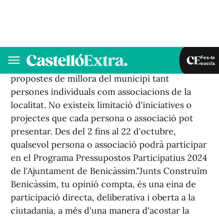
municipals", ha declarat l'alcaldessa de
Benicàssim, Susana Marqués.Durant el procés
participatiu els veïns i veïnes podran proposar
de manera activa l'elaboració dels comptes
municipals de l'any pròxim. Podran realitzar
propostes de millora del municipi tant
persones individuals com associacions de la
localitat. No existeix limitació d'iniciatives o
projectes que cada persona o associació pot
presentar. Des del 2 fins al 22 d'octubre,
qualsevol persona o associació podrà participar
en el Programa Pressupostos Participatius 2024
de l'Ajuntament de Benicàssim."Junts Construïm
Benicàssim, tu opinió compta, és una eina de
participació directa, deliberativa i oberta a la
ciutadania, a més d'una manera d'acostar la
gestió municipal. Així doncs, posem a la