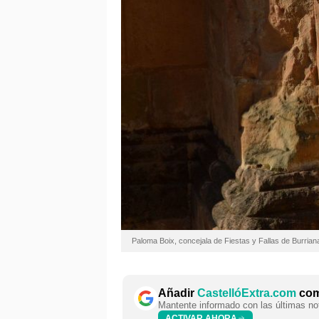
Paloma Boix, concejala de Fiestas y Fallas de Burrian
Añadir
CastellóExtra.com
como
Mantente informado con las últimas not
ACTIVAR AHORA