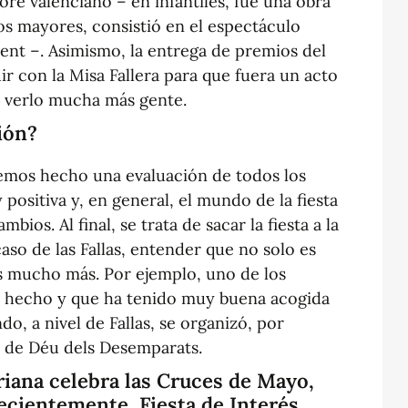
ore valenciano – en infantiles, fue una obra
los mayores, consistió en el espectáculo
ent –. Asimismo, la entrega de premios del
ir con la Misa Fallera para que fuera un acto
 verlo mucha más gente.
ión?
hemos hecho una evaluación de todos los
 positiva y, en general, el mundo de la fiesta
bios. Al final, se trata de sacar la fiesta a la
 caso de las Fallas, entender que no solo es
es mucho más. Por ejemplo, uno de los
 hecho y que ha tenido muy buena acogida
o, a nivel de Fallas, se organizó, por
e de Déu dels Desemparats.
rriana celebra las Cruces de Mayo,
ecientemente, Fiesta de Interés