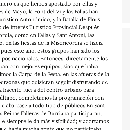
imero es que hemos apostado por ellas y
de Mayo, la Font del Vi y las Fallas han
urístico Autonómico; y la Batalla de Flors
 de Interés Turístico Provincial.Después,
cordia, como en Fallas y Sant Antoni, las
 en las fiestas de la Misericordia se hacía
 pues este año, estos grupos han sido los
upos nacionales. Entonces, directamente los
aban con mejores equipos, sino que había
os la Carpa de la Festa, en las afueras de la
personas que quisieran seguir disfrutando de
ra hacerlo fuera del centro urbano para
or último, completamos la programación con
que abarcase a todo tipo de públicos.En Sant
s Reinas Falleras de Burriana participaran,
ue siempre le da más visibilidad; y acortamos
rque había mucha gente que no participaba