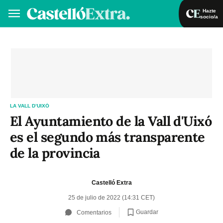
Hazte
socio/a
Hazte socio/a
Iniciar sesión
VA
ES
LA VALL D’UIXÓ
El Ayuntamiento de la Vall d'Uixó
es el segundo más transparente
de la provincia
Castelló Extra
25 de julio de 2022 (14:31 CET)
Guardar
Comentarios