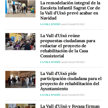
La remodelación integral de la
Escoleta Infantil Sagrat Cor de
la Vall d'Uixó prevé acabar en
Navidad
LA VALL D’UIXÓ
Castelló Extra
02/05/2022
La Vall d'Uixó reúne
propuestas ciudadanas para
redactar el proyecto de
rehabilitación de la Casa
Consistorial
LA VALL D’UIXÓ
Castelló Extra
27/04/2022
La Vall d'Uixó pide
participación ciudadana para el
proyecto de rehabilitación del
Ayuntamiento
LA VALL D’UIXÓ
Castelló Extra
20/04/2022
La Vall d’Uixó y Fovasa firman