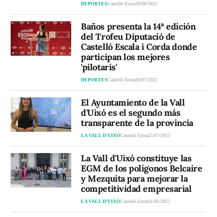
DEPORTES
Castelló Extra
26/08/2022
Baños presenta la 14ª edición
del Trofeu Diputació de
Castelló Escala i Corda donde
participan los mejores
'pilotaris'
DEPORTES
Castelló Extra
26/07/2022
El Ayuntamiento de la Vall
d'Uixó es el segundo más
transparente de la provincia
LA VALL D’UIXÓ
Castelló Extra
25/07/2022
La Vall d'Uixó constituye las
EGM de los polígonos Belcaire
y Mezquita para mejorar la
competitividad empresarial
LA VALL D’UIXÓ
Castelló Extra
31/05/2022