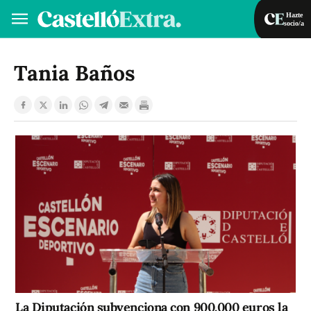
Hazte
socio/a
Hazte socio/a
Iniciar sesión
Tania Baños
VA
ES
La Diputación subvenciona con 900.000 euros la