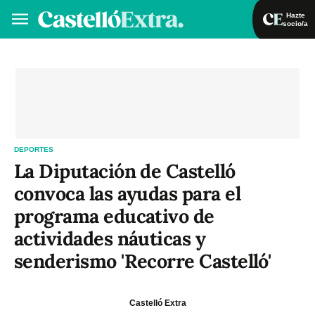
Hazte
socio/a
Hazte socio/a
Iniciar sesión
VA
ES
DEPORTES
La Diputación de Castelló
convoca las ayudas para el
programa educativo de
actividades náuticas y
senderismo 'Recorre Castelló'
Castelló Extra