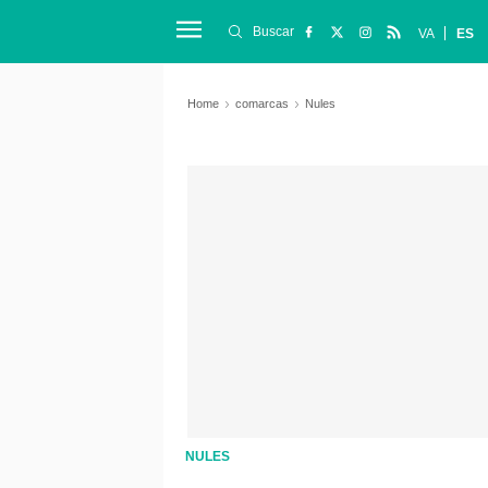
Buscar
VA
ES
Home
comarcas
Nules
NULES