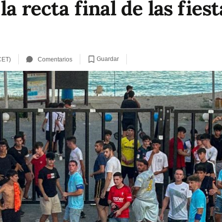
la recta final de las fies
Guardar
CET)
Comentarios