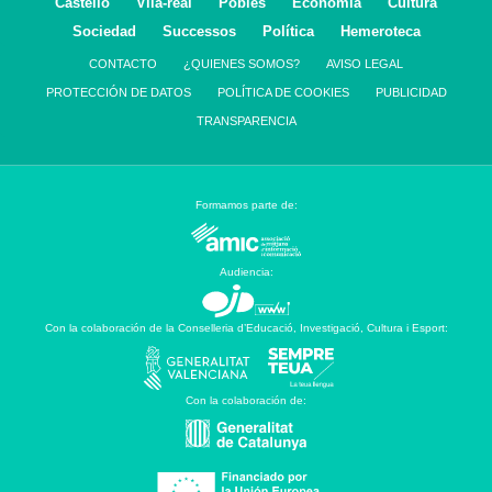
Castelló
Vila-real
Pobles
Economía
Cultura
Sociedad
Successos
Política
Hemeroteca
CONTACTO
¿QUIENES SOMOS?
AVISO LEGAL
PROTECCIÓN DE DATOS
POLÍTICA DE COOKIES
PUBLICIDAD
TRANSPARENCIA
Formamos parte de:
Audiencia:
Con la colaboración de la Conselleria d’Educació, Investigació, Cultura i Esport:
Con la colaboración de: