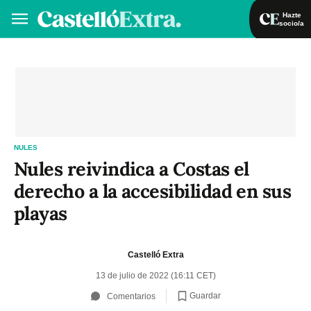
Hazte
socio/a
Hazte socio/a
Iniciar sesión
VA
ES
NULES
Nules reivindica a Costas el
derecho a la accesibilidad en sus
playas
Castelló Extra
13 de julio de 2022 (16:11 CET)
Guardar
Comentarios